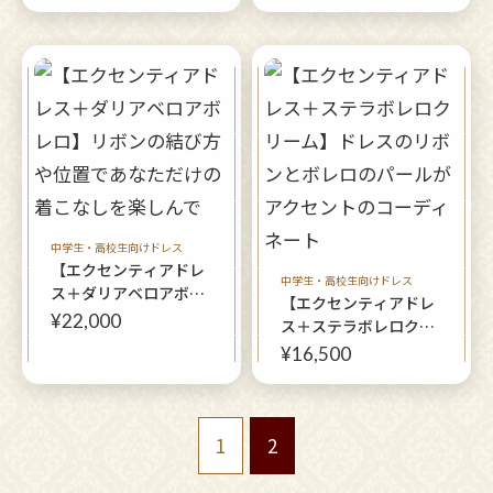
トローズボレロ]
中学生・高校生向けドレス
【エクセンティアドレ
中学生・高校生向けドレス
ス＋ダリアベロアボレ
【エクセンティアドレ
ロ】リボンの結び方や
¥22,000
ス＋ステラボレロクリ
位置であなただけの着
ーム】ドレスのリボン
¥16,500
こなしを楽しんで
とボレロのパールがア
クセントのコーディネ
ート
1
2