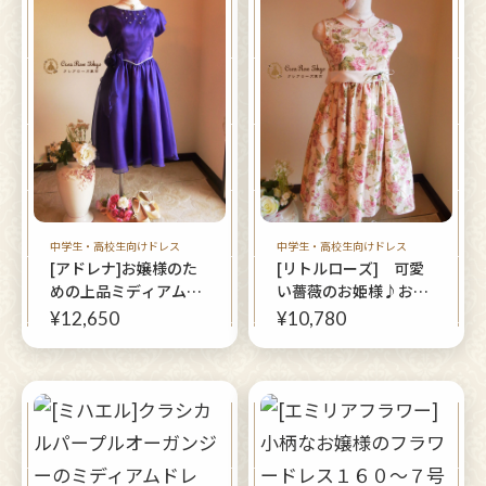
中学生・高校生向けドレス
中学生・高校生向けドレス
[アドレナ]お嬢様のた
[リトルローズ] 可愛
めの上品ミディアムド
い薔薇のお姫様♪お嬢
レス １６０～Mサイ
様用ジュニアサイズ
¥12,650
¥10,780
ズ