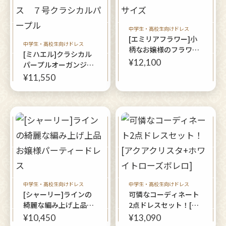
中学生・高校生向けドレス
[エミリアフラワー]小
中学生・高校生向けドレス
柄なお嬢様のフラワー
[ミハエル]クラシカル
ドレス１６０～７号サ
¥12,100
パープルオーガンジー
イズ
のミディアムドレス
¥11,550
７号クラシカルパープ
ル
中学生・高校生向けドレス
中学生・高校生向けドレス
[シャーリー]ラインの
可憐なコーディネート
綺麗な編み上げ上品お
2点ドレスセット！[ア
嬢様パーティードレス
クアクリスタ+ホワイ
¥10,450
¥13,090