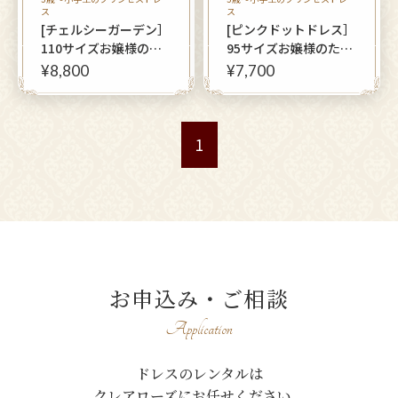
ス
ス
[チェルシーガーデン］
[ピンクドットドレス］
110サイズお嬢様のた
95サイズお嬢様のため
めの上品ミディアムオ
の上品ミディアムオリ
¥8,800
¥7,700
リジナルドレス
ジナルドレス
1
お申込み・ご相談
Application
ドレスのレンタルは
クレアローズにお任せください。