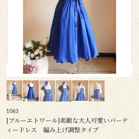
Pr
N
ev
ex
io
t
us
1063
[ブルーエトワール]素敵な大人可愛いパーテ
ィードレス 編み上げ調整タイプ