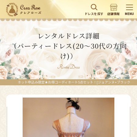
ドレスを探す
店舗情報
MENU
レンタルドレス詳細
（パーティードレス(20～30代の方向
け)）
Rental Dress
ネット申込み限定★お得コーディネート5点セット！[ジョアンヌ+ブラックファーボレロ]｜レンタルドレスのクレアローズ東京