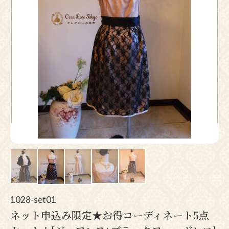
Pr
N
ev
ex
io
t
us
1028-set01
ネット申込み限定★お得コーディネート5点