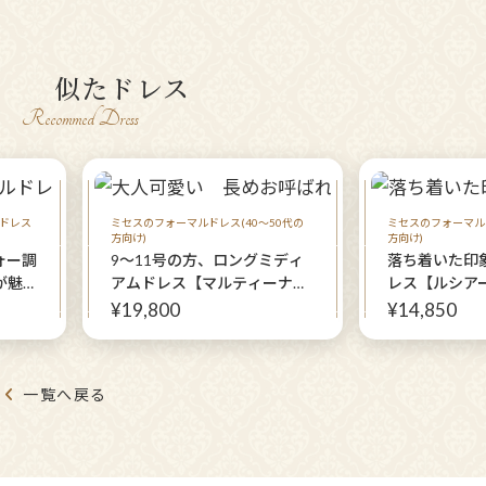
似たドレス
Recommed Dress
ドレス
ミセスのフォーマルドレス(40～50代の
ミセスのフォーマルド
方向け)
方向け)
ォー調
9〜11号の方、ロングミディ
落ち着いた印
が魅惑
アムドレス【マルティーナロ
レス【ルシア
ールド
ーザドレス】ミセスのドレス
レス】程よい
¥19,800
¥14,850
0代、
が動きをエレ
あ様世
式に参列する
パーテ
のパーティー
一覧へ戻る