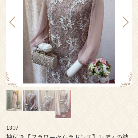
Pr
N
ev
ex
io
t
us
1307
袖付き【フラワーセルラドレス】レディの結