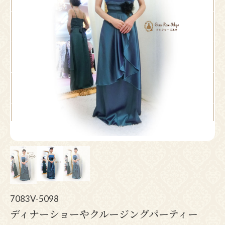
Pr
N
ev
ex
io
t
us
7083V-5098
ディナーショーやクルージングパーティー