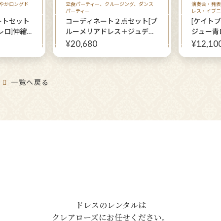
やかロングド
立食パーティー、クルージング、ダンス
演奏会・発表
パーティー
レス・イブニ
ートセット
コーディネート２点セット[ブ
[ケイト
レロ]伸縮
ルーメリアドレス＋ジュディ
ジュー青
ロングドレ
ショールシルバー]上品ブルー
Ｌサイズ
¥20,680
¥12,10
の編み上げロングドレス ７
～１１号
一覧へ戻る
ドレスのレンタルは
クレアローズにお任せください。