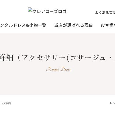
よくある質
レンタルドレス&小物一覧
当店が選ばれる理由
お客様
ミセスの
祖母様
[宅配]
詳細
（アクセサリー(コサージュ・
フォーマルドレス
オーダードレス
フォー
試着・レンタルの流れ
(40～50代の方向け)
(おばあ
Rental Dress
3歳〜小学生の
プリンセスドレス
お父様用
(95〜130サイズ)
レス詳細