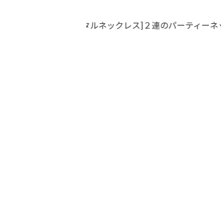
ボレロ・ジャケット
還暦お祝いドレス
Pr
ev
io
us