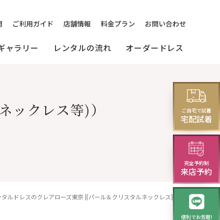
問
ご利用ガイド
店舗情報
料金プラン
お問い合わせ
ギャラリー
レンタルの流れ
オーダードレス
の
[来店]
セミオーダードレス
パーティードレス
ネックレス等)）
マルドレス
ご自宅で試着
(セレクトプラン)
試着・レンタルの流れ
(20～30代の方向け)
宅配試着
様向け)
完全予約制
モーニング
来店予約
レンタルドレスのクレアローズ東京 |[パール＆クリスタルネックレス]２連のパーティーネックレス｜結婚式のお呼ばれパーティーコーディネート
便利でお気軽!