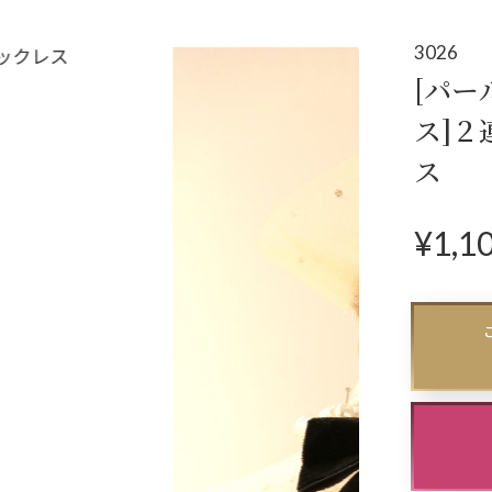
アクセサリー
パーティーバ
(コサージュ・ネックレス等)
3026
[パ
立食
ス]２
クル
ス
ダン
¥
1,1
N
ex
t