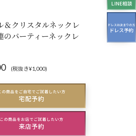
LINE相談
ッグ
ドレスシューズ
ール＆クリスタルネックレ
ドレスお決まりの方
ドレス予約
パーティー、
連のパーティーネックレ
ージング、
スパーティーのドレス
00
(税抜き¥1,000)
この商品をご自宅でご試着したい方
宅配予約
この商品をお店でご試着したい方
来店予約