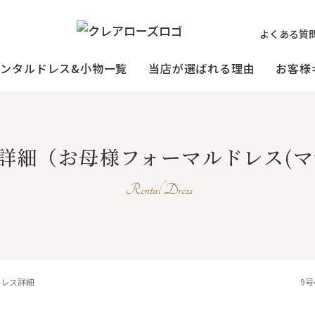
よくある質
レンタルドレス&小物一覧
当店が選ばれる理由
お客様
ミセスの
祖母様
[宅配]
詳細
（お母様フォーマルドレス(マ
フォーマルドレス
オーダードレス
フォー
試着・レンタルの流れ
(40～50代の方向け)
(おばあ
Rental Dress
3歳〜小学生の
プリンセスドレス
お父様用モー
(95〜130サイズ)
ドレス詳細