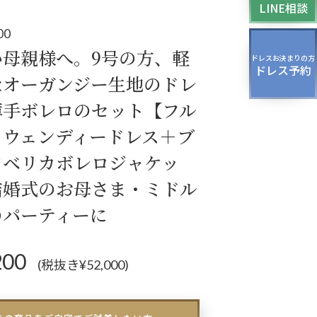
LINE相談
ッグ
ドレスシューズ
00
い母親様へ。9号の方、軽
ドレスお決まりの方
ドレス予約
なオーガンジー生地のドレ
薄手ボレロのセット【フル
・ウェンディードレス＋ブ
クベリカボレロジャケッ
結婚式のお母さま・ミドル
のパーティーに
200
(税抜き¥52,000)