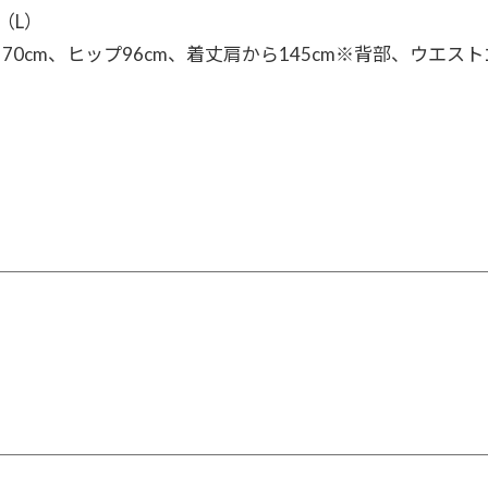
（L）
ト70cm、ヒップ96cm、着丈肩から145cm※背部、ウエ