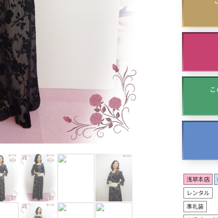
N
ex
t
こ
浅草本店
レンタル
準礼装