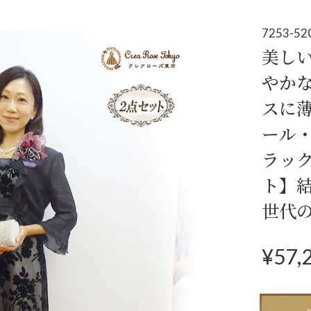
アクセサリー
パーティーバ
(コサージュ・ネックレス等)
7253-52
美し
立食パーティー、
やか
クルージング、
スに
ダンスパーティーのドレス
ール
ラッ
ト】
世代
¥
57,