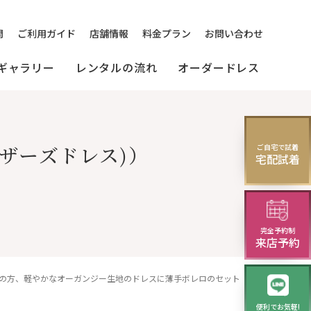
問
ご利用ガイド
店舗情報
料金プラン
お問い合わせ
ギャラリー
レンタルの流れ
オーダードレス
の
[来店]
セミオーダードレス
パーティードレス
ザーズドレス)）
ご自宅で試着
マルドレス
宅配試着
(セレクトプラン)
試着・レンタルの流れ
(20～30代の方向け)
様向け)
演奏会・発表会・舞台用
完全予約制
ニング
華やかロングドレス・
来店予約
イブニングドレス
9号の方、軽やかなオーガンジー生地のドレスに薄手ボレロのセット【フルール・ウェンディードレス＋ブラックベリカボレロジャケット】結婚式のお母さま・ミドル世代のパーティーに | レンタルドレスのクレアローズ東京/クレアローズ横浜元町
便利でお気軽!