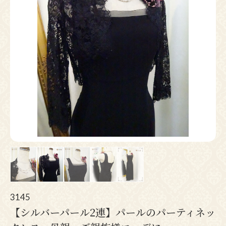
Pr
N
ev
ex
io
t
us
3145
【シルバーパール2連】パールのパーティネッ