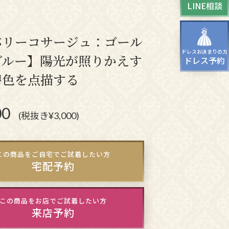
LINE相談
ッグ
ドレスシューズ
バリーコサージュ：ゴール
ドレスお決まりの方
ブルー】陽光が照りかえす
ドレス予約
碧色を点描する
00
(税抜き¥3,000)
この商品をご自宅でご試着したい方
宅配予約
この商品をお店でご試着したい方
来店予約