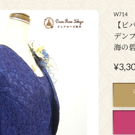
アクセサリー
パーティーバ
(コサージュ・ネックレス等)
W714
【ビ
立食パーティー、
デン
クルージング、
海の
ダンスパーティーのドレス
¥
3,3
N
ex
t