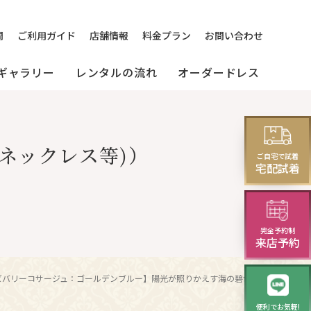
問
ご利用ガイド
店舗情報
料金プラン
お問い合わせ
ギャラリー
レンタルの流れ
オーダードレス
[来店]
セミオーダードレス
パーティードレス
ネックレス等)）
レス
ご自宅で試着
(セレクトプラン)
試着・レンタルの流れ
(20～30代の方向け)
宅配試着
演奏会・発表会・舞台用
完全予約制
ニング
華やかロングドレス・
来店予約
イブニングドレス
【ビバリーコサージュ：ゴールデンブルー】陽光が照りかえす海の碧色を点描する | レンタルドレスのクレアローズ東京
便利でお気軽!