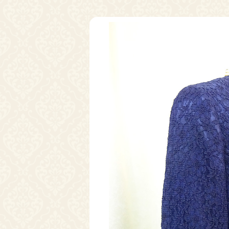
ボレロ・ジャケット
還暦お祝いドレス
Pr
ev
io
us