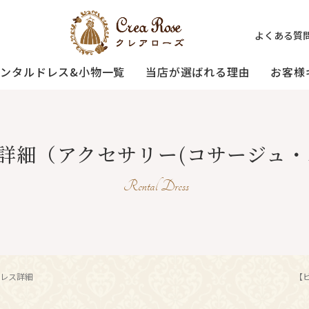
よくある質
レンタルドレス&小物一覧
当店が選ばれる理由
お客様
ミセスの
祖母様の
[宅配]
詳細
（アクセサリー(コサージュ・
フォーマルドレス
オーダードレス
フォーマルド
試着・レンタルの流れ
(40～50代の方向け)
(おばあ様向け)
Rental Dress
3歳〜小学生の
プリンセスドレス
お父様用モー
(95〜130サイズ)
レス詳細