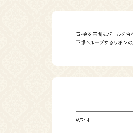
青×金を基調にパールを合
下部へループするリボンの
W714