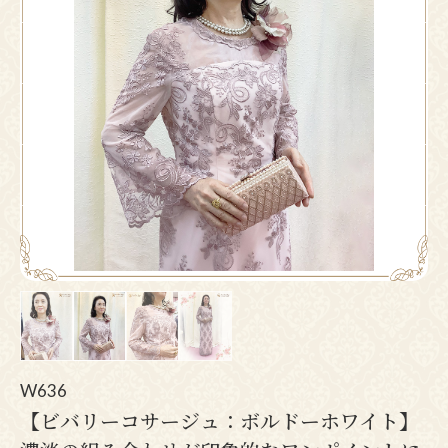
Pr
N
ev
ex
io
t
us
W636
【ビバリーコサージュ：ボルドーホワイト】