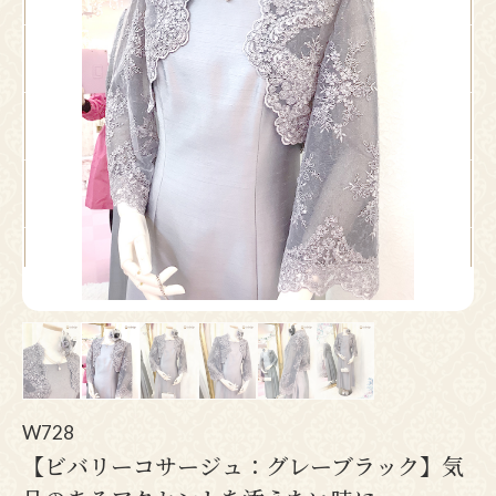
Pr
N
ev
ex
io
t
us
W728
【ビバリーコサージュ：グレーブラック】気