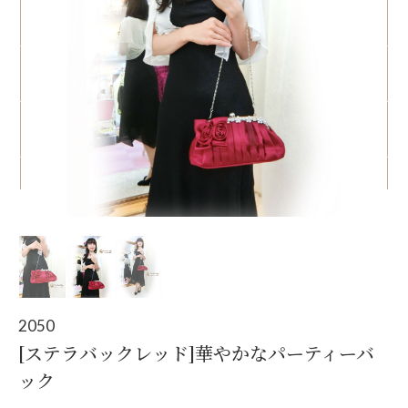
Pr
N
ev
ex
io
t
us
2050
[ステラバックレッド]華やかなパーティーバ
ック