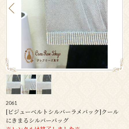
Pr
N
ev
ex
io
t
us
2061
[ビジューベルトシルバーラメバック]クール
にきまるシルバーバッグ
※レンタルは終了しました※