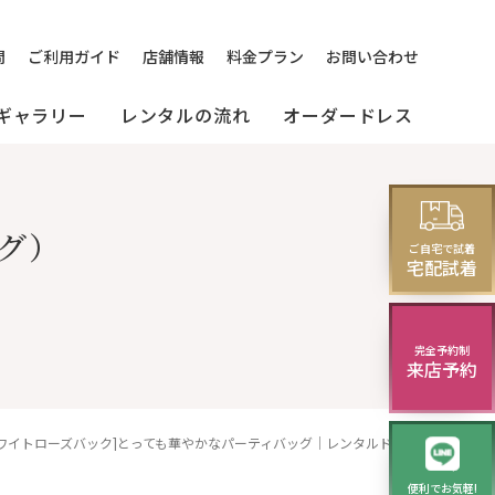
問
ご利用ガイド
店舗情報
料金プラン
お問い合わせ
ギャラリー
レンタルの流れ
オーダードレス
[来店]
セミオーダードレス
パーティードレス
グ）
レス
ご自宅で試着
(セレクトプラン)
試着・レンタルの流れ
(20～30代の方向け)
宅配試着
完全予約制
来店予約
ニング
[ホワイトローズバック]とっても華やかなパーティバッグ｜レンタルドレスのクレアローズ東京
便利でお気軽!