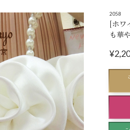
アクセサリー
パー
(コサージュ・ネックレス等)
2058
[ホワ
立食パーティー、
も華
クルージング、
ダンスパーティーのドレス
¥
2,2
N
ex
t
こ