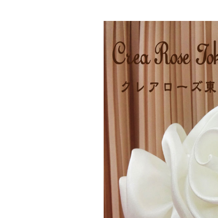
ボレロ・ジャケット
還暦お祝いドレス
Pr
ev
io
us