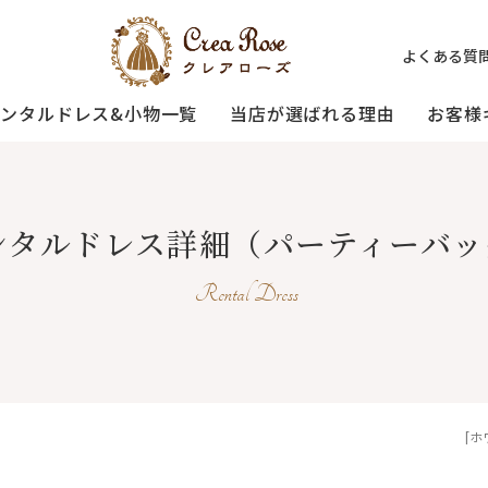
よくある質
レンタルドレス&小物一覧
当店が選ばれる理由
お客様
ミセスの
祖母様の
[宅配]
ンタルドレス詳細
（パーティーバッ
フォーマルドレス
オーダードレス
フォーマルド
試着・レンタルの流れ
(40～50代の方向け)
(おばあ様向け)
Rental Dress
3歳〜小学生の
プリンセスドレス
お父様用モー
(95〜130サイズ)