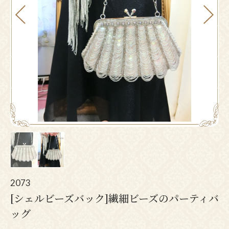
Pr
N
ev
ex
io
t
us
2073
[シェルビーズバック]繊細ビーズのパーティバ
ッグ