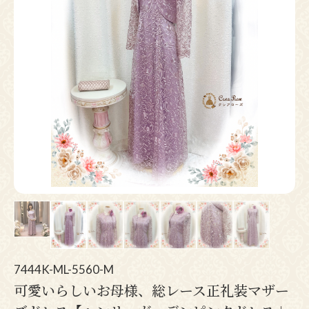
Pr
N
ev
ex
io
t
us
7444K-ML-5560-M
可愛いらしいお母様、総レース正礼装マザー