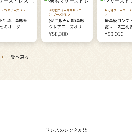
レス(マザーズドレ
お母様フォーマルドレス
お母様フォーマルド
(マザーズドレス)
ス)
正礼装。高級総
(受注販売可能)高級
最高級ロング
(セミオーダーフ
クレアローズオリ
総レース正礼
)【マリアフラン
ジナル正礼装【メ
【ヘンリーガ
¥58,300
¥83,050
レロ】上品に煌
ディウスノーブル
ボレロ】刺繍
ル正礼装
ピンクドレス】上
マザーズドレ
品ピンクの花柄が
一覧へ戻る
晴れの日に彩を添
えるフォーマルコ
ーディネート
ドレスのレンタルは