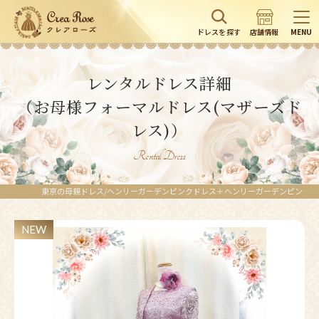
ドレスを探す
店舗情報
MENU
レンタルドレス詳細
（お母様フォーマルドレス(マザーズド
レス)）
Rental Dress
東京の母親ドレス/ヘンリーガーデンピンクドレス＋ヘンリーガーデンピンクボレロ｜ピンク（桃）／繊細な総レースがお母様の存在感を引き立てる上品な正礼装マザーズドレス/レンタルドレス東京/レンタルドレス埼玉
NEW