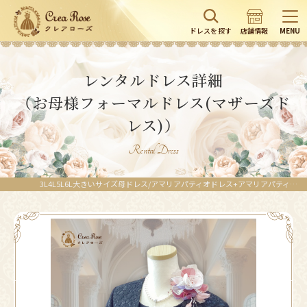
ドレスを探す
店舗情報
MENU
レンタルドレス詳細
（お母様フォーマルドレス(マザーズド
レス)）
Rental Dress
3L4L5L6L大きいサイズ母ドレス/アマリアパティオドレス+アマリアパティオジャケット｜ブラック（黒）／高級感のあるレースが上品さを醸し出す正礼装マザーズドレス