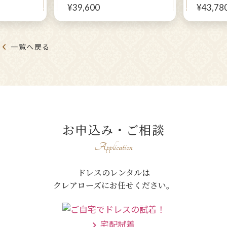
点セット
ズ！正礼装【パティオローレ
花々をま
¥39,600
¥43,78
ーモアジャ
ンドレス＋パティオローレン
パティオ
ネイビーモ
ジャケット】お母さまに
パティオ
マルミセ
一覧へ戻る
お申込み・ご相談
Application
ドレスのレンタルは
クレアローズにお任せください。
宅配試着