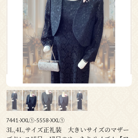
Pr
N
ev
ex
io
t
us
7441-XXL①-5558-XXL①
3L,4L,サイズ正礼装 大きいサイズのマザー