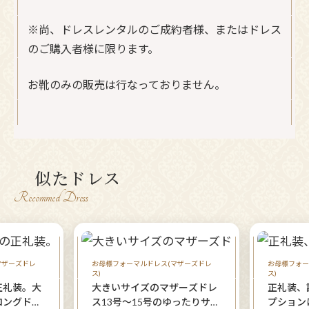
※尚、ドレスレンタルのご成約者様、またはドレス
のご購入者様に限ります。
お靴のみの販売は行なっておりません。
似たドレス
Recommed Dress
マザーズドレ
お母様フォーマルドレス(マザーズドレ
お母様フォー
ス)
ス)
正礼装。大
大きいサイズのマザーズドレ
正礼装、
ロングドレ
ス13号～15号のゆったりサイ
プション