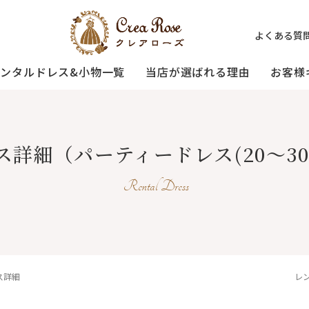
よくある質
レンタルドレス&小物一覧
当店が選ばれる理由
お客様
ミセスの
祖母様の
[宅配]
ス詳細
（パーティードレス(20～3
フォーマルドレス
オーダードレス
フォーマルド
試着・レンタルの流れ
(40～50代の方向け)
(おばあ様向け)
Rental Dress
3歳〜小学生の
プリンセスドレス
お父様用
(95〜130サイズ)
ス詳細