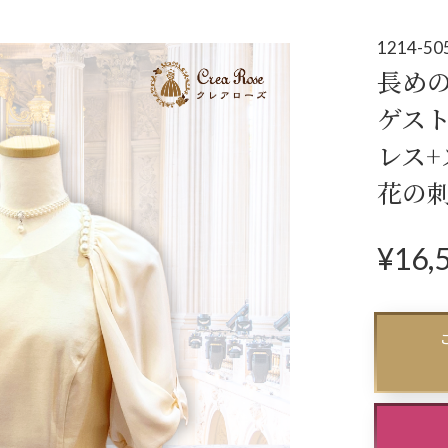
アクセサリー
パーティーバ
(コサージュ・ネックレス等)
1214-50
長め
立食パーティー、
ゲス
クルージング、
レス
ダンスパーティーのドレス
花の
¥
16,
N
ex
t