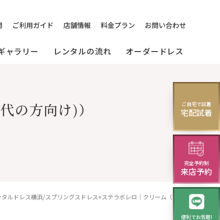
問
ご利用ガイド
店舗情報
料金プラン
お問い合わせ
ギャラリー
レンタルの流れ
オーダードレス
[来店]
セミオーダードレス
パーティードレス
0代の方向け)）
ご自宅で試着
レス
宅配試着
(セレクトプラン)
試着・レンタルの流れ
(20～30代の方向け)
演奏会・発表会・舞台用
完全予約制
モーニング
華やかロングドレス・
来店予約
イブニングドレス
レンタルドレス横浜/スプリングスドレス+ステラボレロ｜クリーム（黄白色）／繊細なお花の刺繍が華やかさを醸し出すクリームのゲストドレスのレンタル
便利でお気軽!