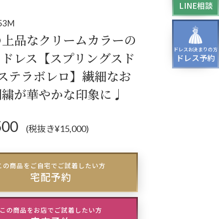
LINE相談
ッグ
ドレスシューズ
53M
の上品なクリームカラーの
ドレスお決まりの方
トドレス【スプリングスド
ドレス予約
+ステラボレロ】繊細なお
刺繍が華やかな印象に♩
500
(税抜き¥15,000)
この商品をご自宅でご試着したい方
宅配予約
この商品をお店でご試着したい方