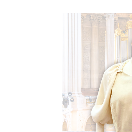
ボレロ・ジャケット
還暦お祝いドレス
Pr
ev
io
us