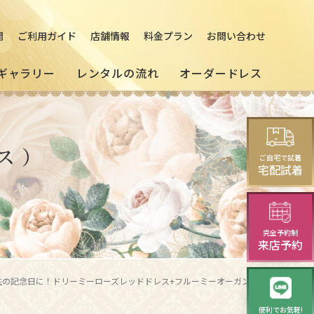
問
ご利用ガイド
店舗情報
料金プラン
お問い合わせ
ギャラリー
レンタルの流れ
オーダードレス
の
[来店]
セミオーダードレス
パーティードレス
ス ）
マルドレス
ご自宅で試着
(セレクトプラン)
試着・レンタルの流れ
(20～30代の方向け)
宅配試着
様向け)
演奏会・発表会・舞台用
完全予約制
レス
ニング
華やかロングドレス・
来店予約
イブニングドレス
人生の記念日に！ドリーミーローズレッドドレス+フルーミーオーガンケープ｜レッド（赤）／鮮やかなレッドドレスで還暦のお祝いを/袖付きロング/東京レンタルドレス
便利でお気軽!