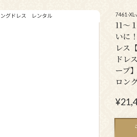
アクセサリー
パーティーバ
(コサージュ・ネックレス等)
7461-XL
11〜
立食パーティー、
いに
クルージング、
レス
ダンスパーティーのドレス
ドレ
ープ】
ロン
¥
21,
N
ex
t