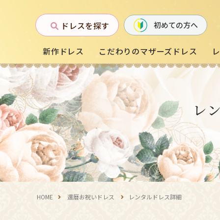
ドレスを探す
初めての方へ
新作ドレス
こだわりのマザーズドレス
お母様フォーマルドレス
レ
(マザーズドレス)
中学生・高校生向け
ドレス
（140〜160サイズ
HOME
還暦お祝いドレス
レンタルドレス詳細