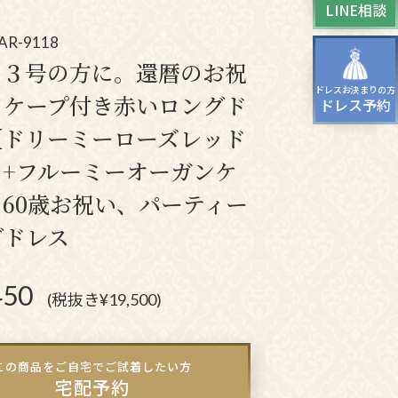
LINE相談
ッグ
ドレスシューズ
-AR-9118
１３号の方に。還暦のお祝
ドレスお決まりの方
！ケープ付き赤いロングド
ドレス予約
【ドリーミーローズレッド
ス+フルーミーオーガンケ
60歳お祝い、パーティー
グドレス
450
(税抜き¥19,500)
この商品をご自宅でご試着したい方
宅配予約