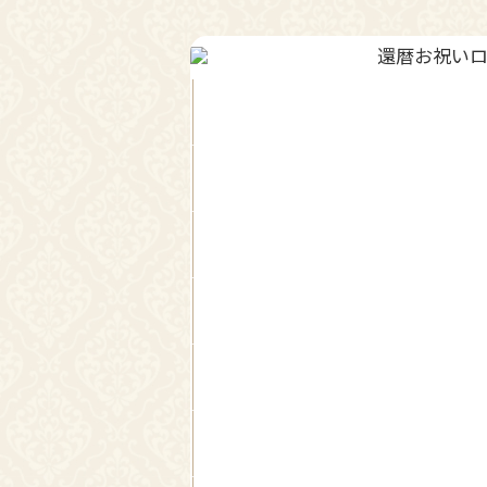
ボレロ・ジャケット
還暦お祝いドレス
Pr
ev
io
us