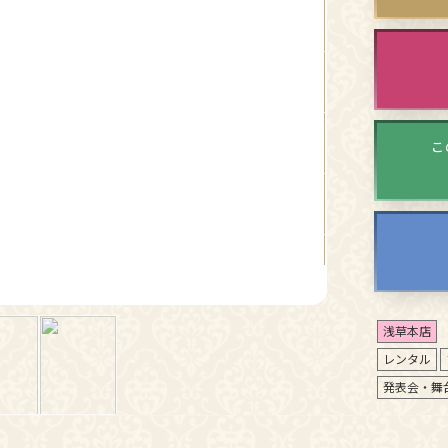
こ
浅草本店
レンタル
発表会・舞