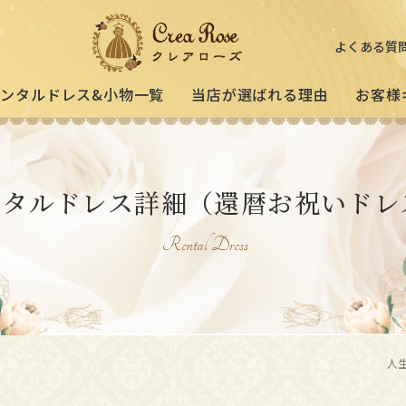
よくある質
レンタルドレス&小物一覧
当店が選ばれる理由
お客様
ミセスの
祖母様
[宅配]
ンタルドレス詳細
（還暦お祝いドレ
フォーマルドレス
オーダードレス
フォー
試着・レンタルの流れ
(40～50代の方向け)
(おばあ
Rental Dress
3歳〜小学生の
プリンセスド
お父様用モー
）
(95〜130サイズ)