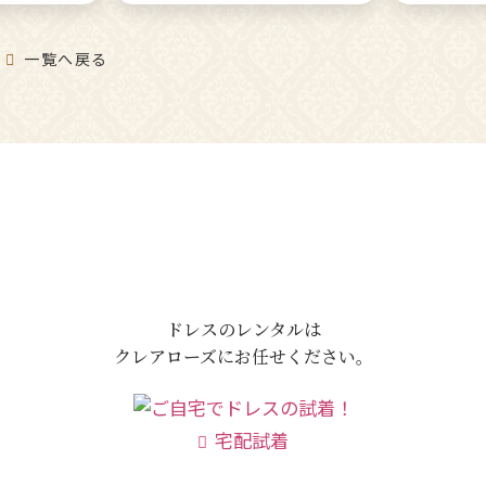
ンヌドレ
ープ】ミセ
ドレス
ロングド
に
一覧へ戻る
ドレスのレンタルは
クレアローズにお任せください。
宅配試着