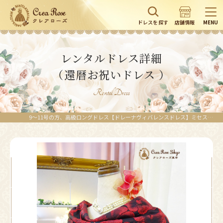
ドレスを探す
店舗情報
MENU
レンタルドレス詳細
（還暦お祝いドレス ）
Rental Dress
9〜11号の方、高級ロングドレス【ドレーナヴィバレンスドレス】ミセスのパーティや発表会に | レンタルドレスのクレアローズ東京