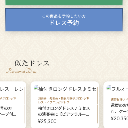
この商品を予約したい方
ドレス予約
似たドレス
Recommed Dress
やかロングド
演奏会・発表会・舞台用華やかロングド
還暦お祝いド
レス・イブニングドレス
還暦のお
３号の方
袖付きロングドレス♪ミセス
可、ケー
ケープ付き
の演奏会に【ピアソラルージ
薔薇模様
¥20,35
【ドリーミ
ュ】シックなレッドと大きな
¥25,300
オリジナ
レス+フル
薔薇が舞台上で輝く演奏会用