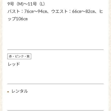
9号（M)〜11号（L）
バスト：76㎝～94㎝、ウエスト：66㎝～82㎝、ヒ
ップ106㎝
赤・ピンク・紫
レッド
レンタル