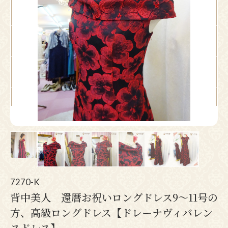
Pr
N
ev
ex
io
t
us
7270-K
背中美人 還暦お祝いロングドレス9〜11号の
方、高級ロングドレス【ドレーナヴィバレン
スドレス】