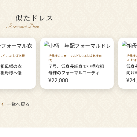
似たドレス
Recommed Dress
ルドレス(おばあ様
祖母様のフォーマルドレス(おばあ様向
祖母様
け)
ス(おば
な祖母様の衣
７号、低身長細身で小柄な祖
低身
い祖母様へ低身
母様のフォーマルコーディネ
向け
さまへ♪お首を
ート【サンテクワイエ+マグ
ディ
¥22,000
¥24
に隠してくれる
リアネイビージャケット】70
テ・
スセット【サン
代、80代、90代♪
ーハ
+キリネット
ット
一覧へ戻る
ット+チュー
クヴ
ネックヴェー
を上
代