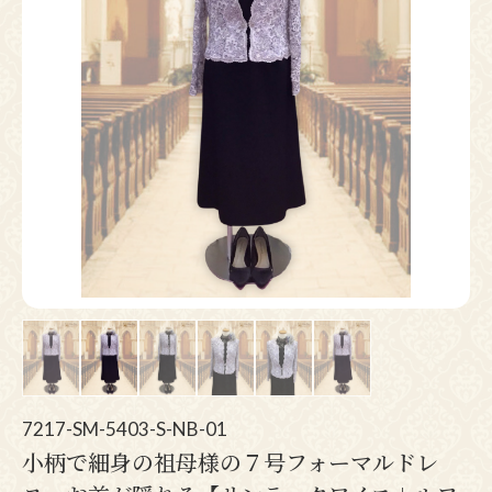
Pr
N
ev
ex
io
t
us
7217-SM-5403-S-NB-01
小柄で細身の祖母様の７号フォーマルドレ