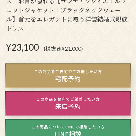
ス お首が隠れる【サンテ・クワイエ＋ルフ
ェットジャケット＋ブラックネックヴェー
ル】首元をエレガントに覆う洋装結婚式親族
ドレス
¥
23,100
(税抜き¥21,000)
この商品をご自宅でご試着したい方
宅配予約
この商品をお店でご試着したい方
来店予約
この商品についてLINEで相談したい方
LINE相談