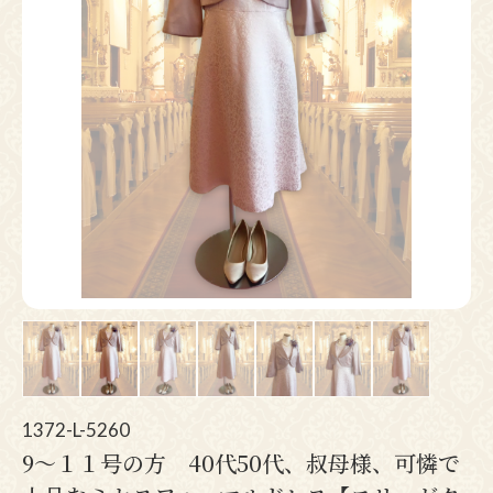
Pr
N
ev
ex
io
t
us
1372-L-5260
9〜１１号の方 40代50代、叔母様、可憐で