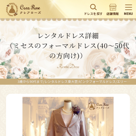
ドレスを探す
店舗情報
MENU
レンタルドレス詳細
（ミセスのフォーマルドレス(40～50代
の方向け)）
Rental Dress
3歳から90代まで/レンタルドレス東大宮/ピンクフォーマルドレス/エリーゼクイーンミディドレス+キアラピンクジャケット｜ピンク（桃色）／優しいピンクのお色が可憐で上品な雰囲気を演出する叔母様フォーマルドレス