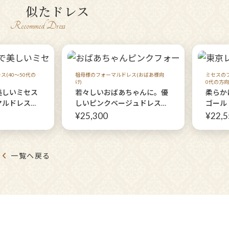
似たドレス
Recommed Dress
(40～50代の
祖母様のフォーマルドレス(おばあ様向
ミセスのフ
け)
0代の方向
美しいミセス
若々しいおばあちゃんに。優
柔らか
マルドレス
しいピンクベージュドレスと
ゴール
アドレス+シ
華やかジャケットの2点セッ
【マキ
¥25,300
¥22,5
ケット】40
ト！【ルシードルレースドレ
ジャケ
婚式、入学
ス＋カトリーナボレロジャケ
婚式や
典
ット】日本製のフォーマルド
一覧へ戻る
レス レンタルドレス東大宮