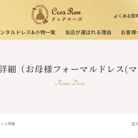
よくある質
レンタルドレス&小物一覧
当店が選ばれる理由
お客様
ミセスの
祖母様の
[宅配]
詳細
（お母様フォーマルドレス(マ
フォーマルドレス
オーダードレス
フォーマルド
試着・レンタルの流れ
(40～50代の方向け)
(おばあ様向け)
Rental Dress
3歳〜小学生の
プリンセスドレス
お父様用
(95〜130サイズ)
ドレス詳細