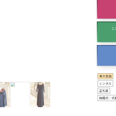
こ
東大宮店
レンタル
正礼装
結婚式・式