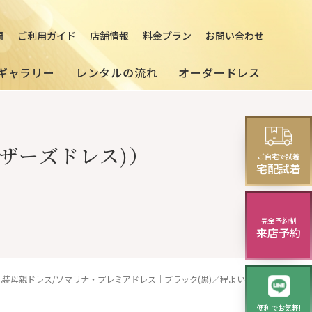
問
ご利用ガイド
店舗情報
料金プラン
お問い合わせ
ギャラリー
レンタルの流れ
オーダードレス
[来店]
セミオーダードレス
パーティードレス
ザーズドレス)）
レス
ご自宅で試着
(セレクトプラン)
試着・レンタルの流れ
(20～30代の方向け)
宅配試着
演奏会・発表会・舞台用
完全予約制
来店予約
モーニング
華やかロングドレス・
イブニングドレス
正礼装母親ドレス/ソマリナ・プレミアドレス｜ブラック(黒)／程よい抜け感のある正礼装マザーズドレス/クレアローズ東大宮
便利でお気軽!