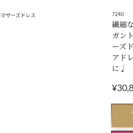
アクセサリー
パー
(コサージュ・ネックレス等)
7240
繊細
立食パーティー、
ガン
クルージング、
ーズ
ダンスパーティーのドレス
アド
に♩
¥
30,
N
ex
t