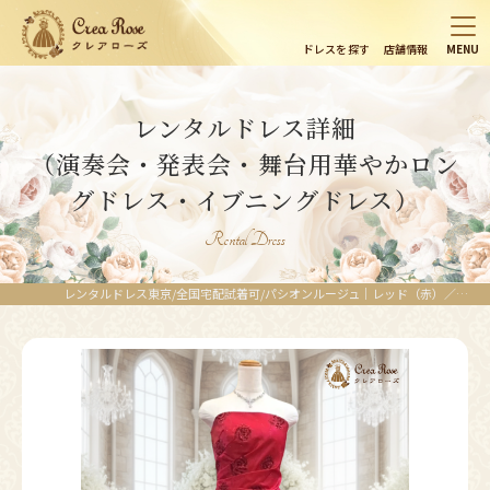
ドレスを探す
店舗情報
MENU
レンタルドレス詳細
（演奏会・発表会・舞台用華やかロン
グドレス・イブニングドレス）
Rental Dress
レンタルドレス東京/全国宅配試着可/パシオンルージュ｜レッド（赤）／女性の美しさを最大限に引き出す大人の女性のための真紅の演奏会用ロングドレス