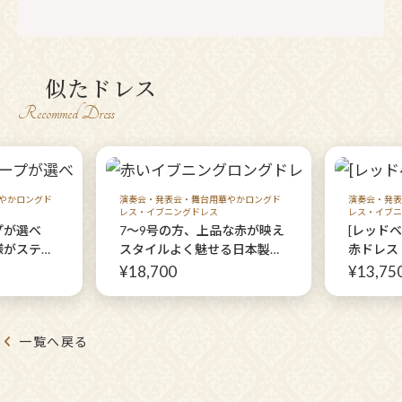
似たドレス
Recommed Dress
やかロングド
演奏会・発表会・舞台用華やかロングド
演奏会・発表
レス・イブニングドレス
レス・イブニ
プが選べ
7〜9号の方、上品な赤が映え
[レッド
様がステー
スタイルよく魅せる日本製ロ
赤ドレス
用オリジナ
ングドレス【アミュールクラ
¥18,700
¥13,75
アンヌドレ
シックドレス】幅広い年代の
いロングド
方の発表会やパーティーに
一覧へ戻る