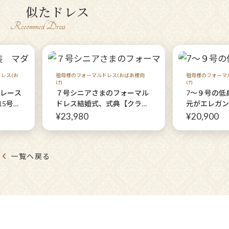
似たドレス
Recommed Dress
レス(お
祖母様のフォーマルドレス(おばあ様向
祖母様のフォーマ
け)
け)
レース
７号シニアさまのフォーマル
7〜９号の低
15号、
ドレス結婚式、式典【クラリ
元がエレガン
リジナ
ネットドレス+ ベルクラシカ
の祖母様ドレ
¥23,980
¥20,900
ネスフ
ジャケット】親族結婚式
ワイエ＋ミー
お洒落
ケット＋ブラ
ンピー
ール】親族結
一覧へ戻る
母様に
レスにも♩