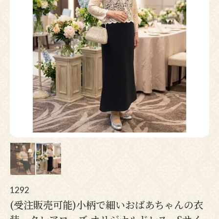
Pr
N
ev
ex
io
t
us
1292
(受注販売可能)小柄で細いおばあちゃんの衣