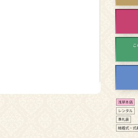
こ
浅草本店
レンタル
準礼装
結婚式・式