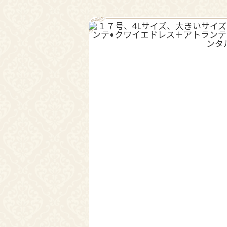
ボレロ・ジャケット
還暦お祝いドレス
Pr
ev
io
us