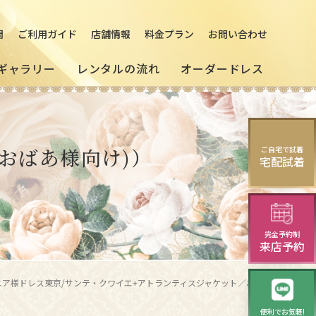
問
ご利用ガイド
店舗情報
料金プラン
お問い合わせ
ギャラリー
レンタルの流れ
オーダードレス
の
[来店]
セミオーダードレス
パーティードレス
おばあ様向け)）
ご自宅で試着
マルドレス
宅配試着
(セレクトプラン)
試着・レンタルの流れ
(20～30代の方向け)
様向け)
演奏会・発表会・舞台用
完全予約制
モーニング
華やかロングドレス・
来店予約
イブニングドレス
シニア様ドレス東京/サンテ・クワイエ+アトランティスジャケット／お祝いの席を温かく彩る上品なお祖母様フォーマルドレス/レンタルドレス東京/レンタルドレスさいたま/レンタルドレス横浜
便利でお気軽!