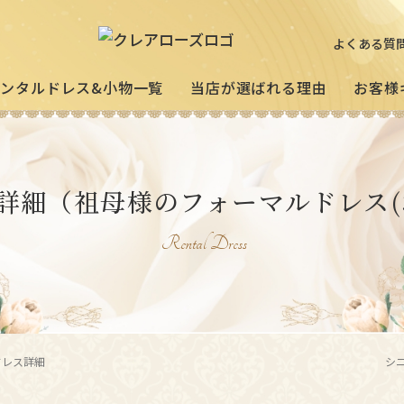
よくある質
レンタルドレス&小物一覧
当店が選ばれる理由
お客様
ミセスの
祖母様
[宅配]
詳細
（祖母様のフォーマルドレス(
フォーマルドレス
オーダードレス
フォー
試着・レンタルの流れ
(40～50代の方向け)
(おばあ
Rental Dress
3歳〜小学生の
プリンセスドレス
お父様用
）
(95〜130サイズ)
ドレス詳細