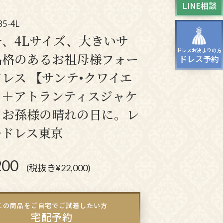
LINE相談
ティーバッグ
ドレスシューズ
85-4L
、4Lサイズ、大きいサ
ドレスお決まりの方
品格のあるお祖母様フォー
ドレス予約
レス 【サンテ•クワイエ
ス＋アトランティスジャケ
】お孫様の晴れの日に。レ
ルドレス東京
200
(税抜き¥22,000)
この商品をご自宅でご試着したい方
宅配予約