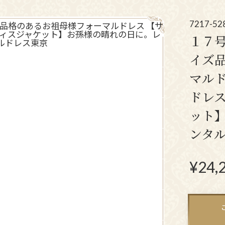
アクセサリー
パー
(コサージュ・ネックレス等)
7217-52
１７号
立食パーティー、
イズ
クルージング、
マルド
ダンスパーティーのドレス
ドレ
ット
ンタ
¥
24,
N
ex
t