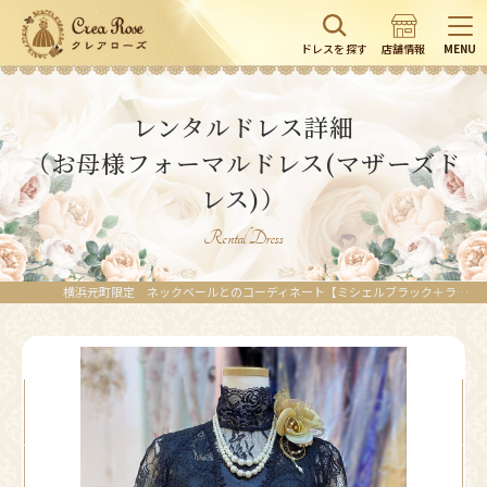
ドレスを探す
店舗情報
MENU
レンタルドレス詳細
（お母様フォーマルドレス(マザーズド
レス)）
Rental Dress
横浜元町限定 ネックベールとのコーディネート【ミシェルブラック＋ラッセルレースボレロ＋ブラックネックベール】首や胸元を穏やかに覆うドレススタイル・マダムの正装に