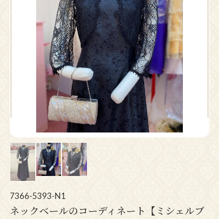
Pr
N
ev
ex
io
t
us
7366-5393-N1
ネックベールのコーディネート【ミシェルブ