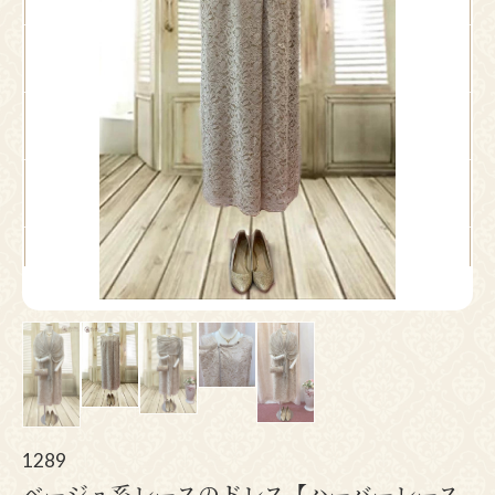
Pr
N
ev
ex
io
t
us
1289
ベージュ系レースのドレス【ハーバーレース