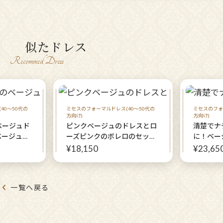
似たドレス
Recommed Dress
40～50代の
ミセスのフォーマルドレス(40～50代の
ミセスのフォ
方向け)
方向け)
ベージュド
ピンクベージュのドレスとロ
清楚でナ
ベージュド
ーズピンクのボレロのセット
に！ベー
ュームの袖
はロマンティック【キアリス
レス2点
¥18,150
¥23,65
トに 結婚
ドレス＋エレガーナボレロ】
ス＋ソフ
族やミセス
結婚式に参列するご親族や
ボレロ】
友人、ミセスのパーティーに
一覧へ戻る