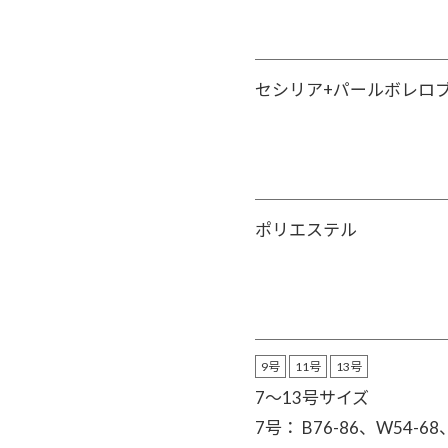
セシリア+パールボレロ
ポリエステル
9号
11号
13号
7～13号サイズ
7号： B76-86、W54-