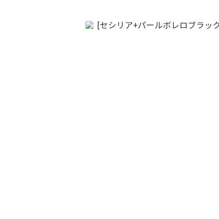
ボレロ・ジャケット
還暦お祝いドレス
Pr
ev
io
us