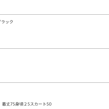
ブラック
68、着丈75身頃２5スカート50