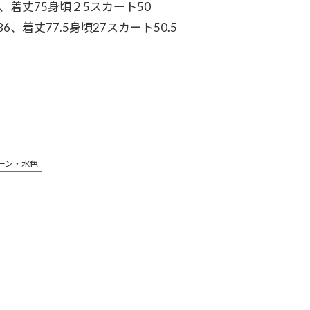
70、着丈75身頃２5スカート50
-86、着丈77.5身頃27スカート50.5
ーン・水色
）