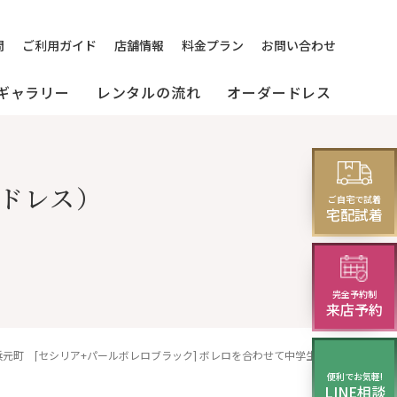
問
ご利用ガイド
店舗情報
料金プラン
お問い合わせ
ギャラリー
レンタルの流れ
オーダードレス
[来店]
セミオーダードレス
パーティードレス
ドレス）
レス
ご自宅で試着
(セレクトプラン)
試着・レンタルの流れ
(20～30代の方向け)
宅配試着
完全予約制
ニング
来店予約
横浜元町 [セシリア+パールボレロブラック] ボレロを合わせて中学生の発表会や演奏会にも
便利でお気軽!
LINE相談