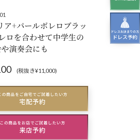
ティーバッグ
ドレスシューズ
t01
リア+パールボレロブラッ
ドレスお決まりの方
ボレロを合わせて中学生の
ドレス予約
会や演奏会にも
100
(税抜き¥11,000)
この商品をご自宅でご試着したい方
宅配予約
この商品をお店でご試着したい方
来店予約