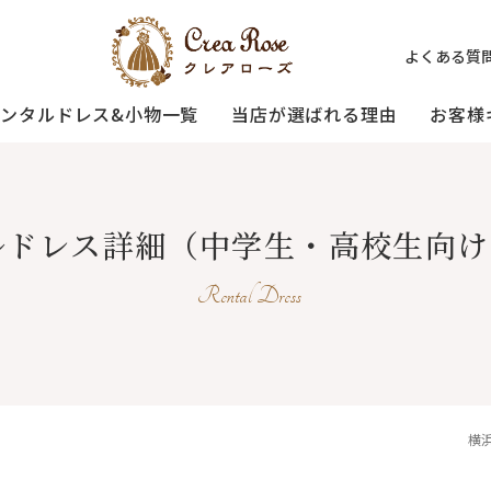
よくある質
レンタルドレス&小物一覧
当店が選ばれる理由
お客様
ミセスの
祖母様の
[宅配]
ルドレス詳細
（中学生・高校生向け
フォーマルドレス
オーダードレス
フォーマルド
試着・レンタルの流れ
(40～50代の方向け)
(おばあ様向け)
Rental Dress
3歳〜小学生の
プリンセスドレス
お父様用モー
）
(95〜130サイズ)