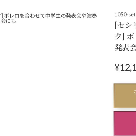
アクセサリー
パー
(コサージュ・ネックレス等)
1050-se
[セシ
立食パーティー、
ク] 
クルージング、
発表
ダンスパーティーのドレス
¥
12,
N
ex
t