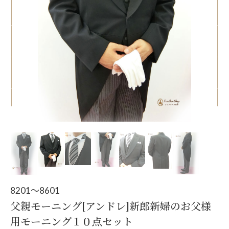
Pr
N
ev
ex
io
t
us
8201～8601
父親モーニング[アンドレ]新郎新婦のお父様
用モーニング１０点セット