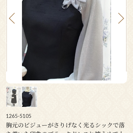
Pr
N
ev
ex
io
t
us
1265-5105
胸元のビジューがさりげなく光るシックで落