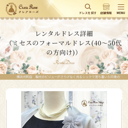
ドレスを探す
店舗情報
MENU
レンタルドレス詳細
（ミセスのフォーマルドレス(40～50代
の方向け)）
Rental Dress
横浜元町店 胸元のビジューがさりげなく光るシックで落ち着いた印象のブラックドレスと控えめで上品なシルバーボレロのセット【スナイデルブラックドレス -シルバーロングボレロ】 結婚式お呼ばれドレス 親族ドレスに