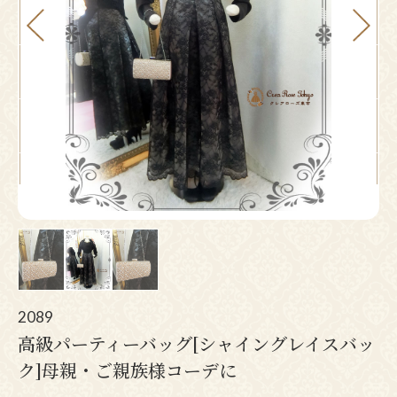
Pr
N
ev
ex
io
t
us
2089
高級パーティーバッグ[シャイングレイスバッ
ク]母親・ご親族様コーデに