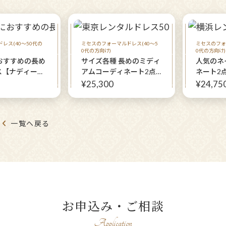
レス(40～50代の
ミセスのフォーマルドレス(40～5
ミセスのフォ
0代の方向け)
0代の方向け)
おすすめの長め
サイズ各種 長めのミディ
人気のネ
ス【ナディール
アムコーディネート2点
ネート2
ネイビーハーパ
セット【ラビエンスリー
ナイデル
¥25,300
¥24,75
ボレロ】クレア
フドレス＋ベリカボレロ
ルダネイ
ナルドレス
ジャケット(ネイビー)】
親族様に
ご親族様に
一覧へ戻る
お申込み・ご相談
Application