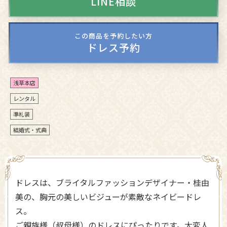
LINE相談
この商品を予約したい方
ドレス予約
浅草本店
レンタル
準礼装
結婚式・式典
ドレスは、ブライタルファッションデザイナー・桂由
美の、胸元の美しいビジューが素敵なネイビードレ
ス。
ご親族様（叔母様）のドレスにぴったりです。大変人