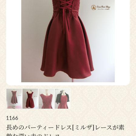
Pr
N
ev
ex
io
t
us
1166
長めのパーティードレス[ミルザ]レースが素