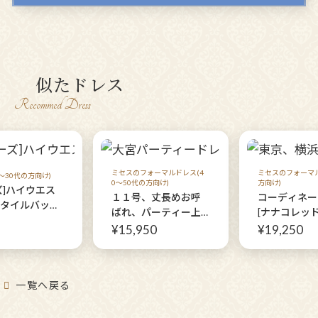
似たドレス
Recommed Dress
ミセスのフォーマルドレス(4
ミセスのフォーマル
～30代の方向け)
0～50代の方向け)
方向け)
ズ]ハイウエス
１１号、丈長めお呼
コーディネー
タイルバッチ
ばれ、パーティー上
[ナナコレッ
品で美しいミセスの
ラ]
¥15,950
¥19,250
フォーマルドレス
【バーガンドルチェ
ドレス】40代50代親
一覧へ戻る
族の結婚式やパーテ
ィーにも♩