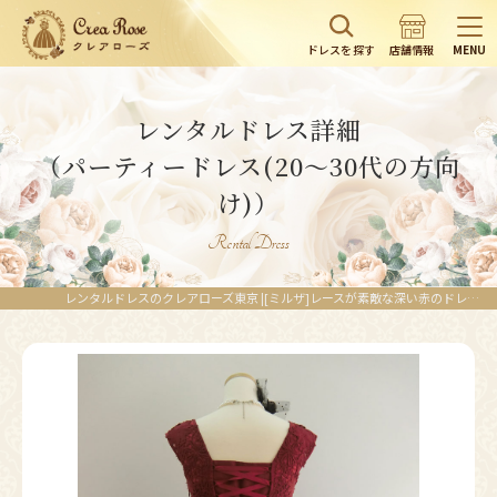
ドレスを探す
店舗情報
MENU
レンタルドレス詳細
（パーティードレス(20～30代の方向
け)）
Rental Dress
レンタルドレスのクレアローズ東京 |[ミルザ]レースが素敵な深い赤のドレス｜結婚式のお呼ばれパーティードレス