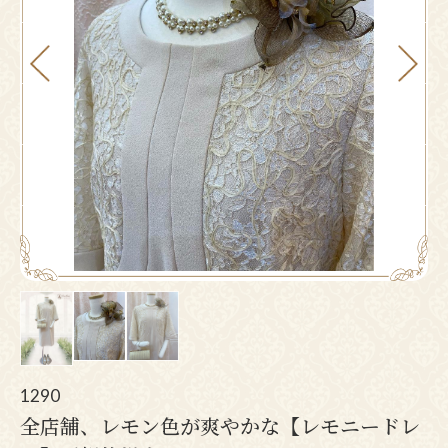
Pr
N
ev
ex
io
t
us
1290
全店舗、レモン色が爽やかな【レモニードレ