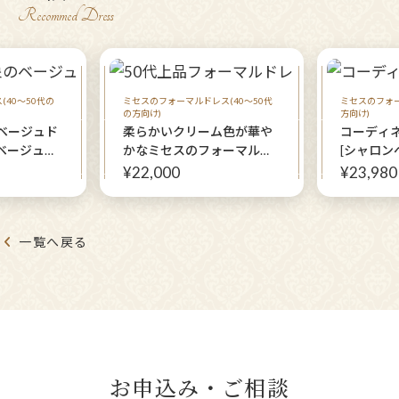
Recommed Dress
40～50代の
ミセスのフォーマルドレス(40～50代
ミセスのフォー
の方向け)
方向け)
ベージュド
柔らかいクリーム色が華や
コーディ
ベージュド
かなミセスのフォーマルド
[シャロン
ュームの袖
レス【スプリングスドレス
ジャケッ
¥22,000
¥23,980
トに 結婚
＋クラランスハーパーボレ
ま
族やミセス
ロ】40代50代親族の結婚式
に♩
一覧へ戻る
お申込み・ご相談