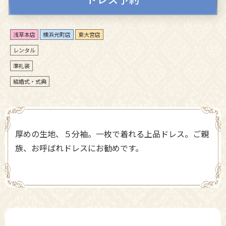
浅草本店
横浜元町店
東大宮店
レンタル
準礼装
結婚式・式典
厚めの生地、５分袖。一枚で着れる上品ドレス。ご親
族、お呼ばれドレスにお勧めです。