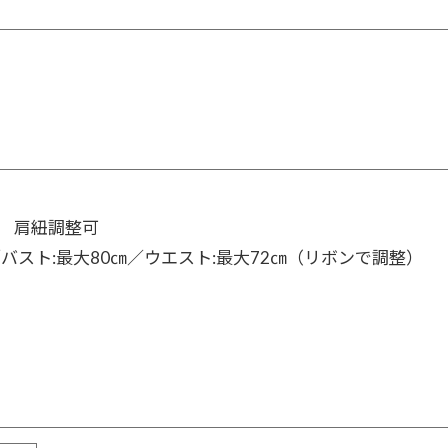
ン 肩紐調整可
／バスト:最大80㎝／ウエスト:最大72㎝（リボンで調整）