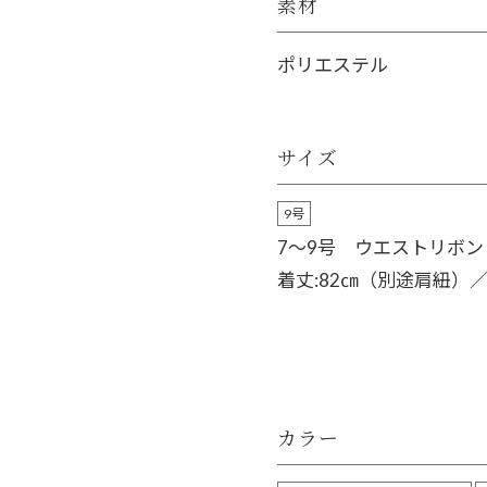
素材
ポリエステル
サイズ
9号
7～9号 ウエストリボ
着丈:82㎝（別途肩紐）
カラー