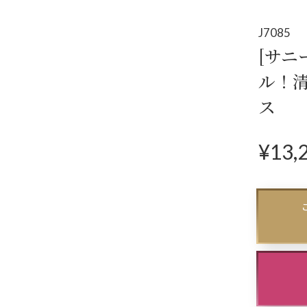
アクセサリー
パー
(コサージュ・ネックレス等)
J7085
[サニ
立食
ル！
クル
ス
ダン
¥
13,