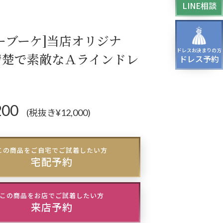
LINE相談
ティーバッグ
ドレスシューズ
ーブーケ]当店オリジナ
ドレスお決まりの方
パーティー、
清楚で素敵なＡラインドレ
ドレス予約
ージング、
スパーティーのドレス
200
(税抜き¥12,000)
この商品をご自宅でご試着したい方
宅配予約
この商品をお店でご試着したい方
来店予約