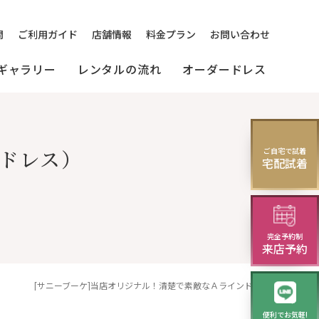
問
ご利用ガイド
店舗情報
料金プラン
お問い合わせ
ギャラリー
レンタルの流れ
オーダードレス
[来店]
セミオーダードレス
パーティードレス
ドレス）
ご自宅で試着
レス
宅配試着
(セレクトプラン)
試着・レンタルの流れ
(20～30代の方向け)
完全予約制
ニング
来店予約
[サニーブーケ]当店オリジナル！清楚で素敵なＡラインドレス
便利でお気軽!