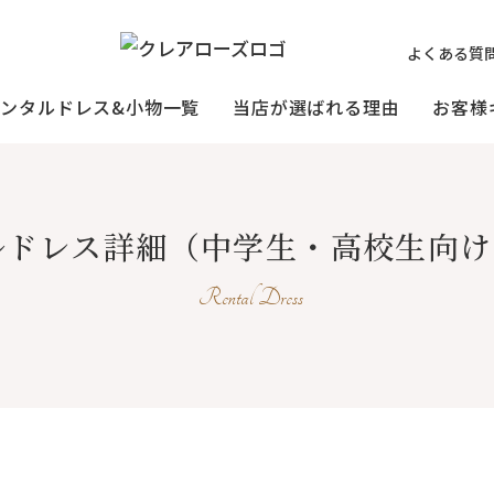
よくある質
レンタルドレス&小物一覧
当店が選ばれる理由
お客様
ミセスの
祖母様の
[宅配]
ルドレス詳細
（中学生・高校生向け
フォーマルドレス
オーダードレス
フォーマルド
試着・レンタルの流れ
(40～50代の方向け)
(おばあ様向け)
Rental Dress
3歳〜小学生の
プリンセスドレス
お父様用モー
(95〜130サイズ)