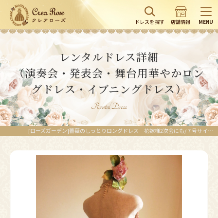
ドレスを探す
店舗情報
MENU
レンタルドレス詳細
（演奏会・発表会・舞台用華やかロン
グドレス・イブニングドレス）
Rental Dress
[ローズガーデン]薔薇のしっとりロングドレス 花嫁様2次会にも/７号サイズ｜レンタルドレスのクレアローズ東京