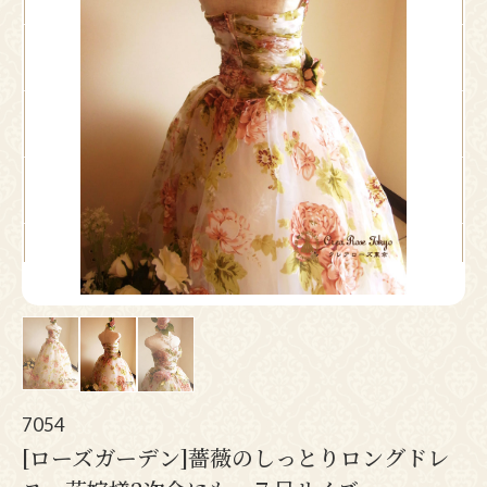
Pr
N
ev
ex
io
t
us
7054
[ローズガーデン]薔薇のしっとりロングドレ