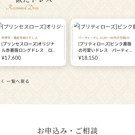
Recommed Dress
中学生・高校生向けドレス
パーティードレス(20～30代の方向け)
[プリンセスローズ]オリジナ
[プリティローズ]ピンク薔薇
ル赤薔薇ロングドレス ロー
の可愛いドレス パーティー
ズ柄
ドレス Mサイズ９号
¥17,600
¥18,150
一覧へ戻る
お申込み・ご相談