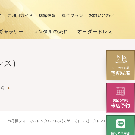
問
ご利用ガイド
店舗情報
料金プラン
お問い合わせ
ギャラリー
レンタルの流れ
オーダードレス
ス)
[来店]
セミオーダードレス
パーティードレス
レス
ご自宅で試着
(セレクトプラン)
試着・レンタルの流れ
(20～30代の方向け)
宅配試着
ちら
演奏会・発表会・舞台用
完全予約制
ニング
華やかロングドレス・
来店予約
イブニングドレス
お母様フォーマルレンタルドレス(マザーズドレス)｜クレアローズ
便利でお気軽!