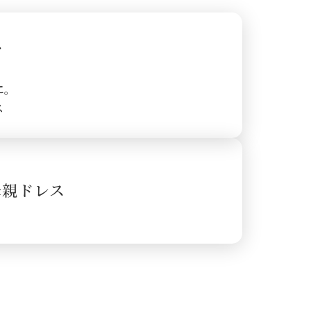
ス
に。
ス
の母親ドレス