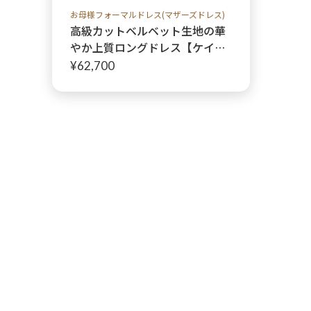
お母様フォーマルドレス(マザーズドレス)
高級カットベルベット生地の華
やか上質ロングドレス【ケイテ
ィ・ヴィクトリアドレス】お母
¥62,700
様に