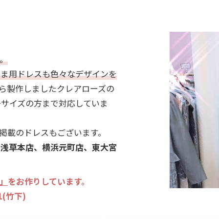
アクセサリー
パーティーバ
(コサージュ・ネックレス等)
立食
。
クル
さま用ドレスも色々なデザインを
ダン
ら製作しましたクレアローズの
号サイズの方まで対応していま
掲載のドレスもございます。
。
浅草本店、横浜元町店、東大宮
」
をお作りしています。
1
(竹下)