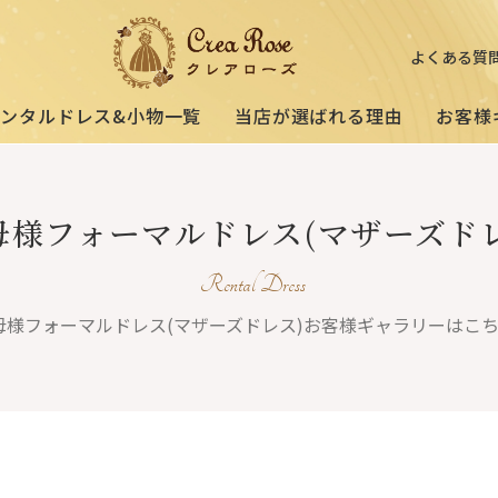
よくある質
レンタルドレス&小物一覧
当店が選ばれる理由
お客様
ミセスの
祖母様の
母様フォーマルドレス(マザーズドレ
[宅配]
フォーマルドレス
オーダードレス
フォーマルド
試着・レンタルの流れ
(40～50代の方向け)
(おばあ様向け)
Rental Dress
母様フォーマルドレス(マザーズドレス)
お客様ギャラリーはこ
3歳〜小学生の
プリンセスドレス
お父様用モー
(95〜130サイズ)