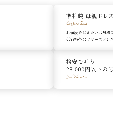
準礼装 母親ドレ
Semi-formal Dress
お値段を抑えたいお母様
低価格帯のマザーズドレ
格安で叶う！
28,000円以下
Good Value Dress