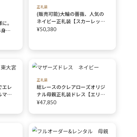
正礼装
(販売可能)大輪の薔薇、人気の
ネイビー正礼装【スカーレット
様に。
ローザネイビードレス＋ボレ
¥50,380
半身と
ロ】華やかさと品を感じるオリ
イズが
ジナル高級正礼装7−9号
級感の
な正礼
カブル
ブルー
正礼装
でエレ
総レースのクレアローズオリジ
ルマザ
ナル母親正礼装ドレス【エリア
プレミ
スレースネイビードレス＋エリ
¥47,850
ティー
アスレースネイビージャケッ
ト】繊細な総レースが花を添え
る上品マザーズドレス