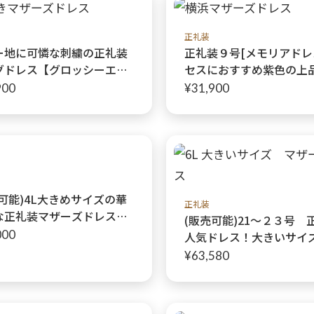
式お母様ドレス
正礼装
ー地に可憐な刺繍の正礼装
正礼装９号[メモリアドレ
グドレス【グロッシーエン
セスにおすすめ紫色の上
ルドレス】爽やかなブルー
レース
900
¥31,900
地に金糸が織り込まれた可
花の刺繍は爽やかな女性ら
を演出します
可能)4L大きめサイズの華
正礼装
な正礼装マザーズドレス
(販売可能)21〜２３号 
マーラグレージュドレス+
000
人気ドレス！大きいサイ
ーラグレージュジャケッ
ザーズドレス(セミオーダ
¥63,580
結婚式や叙勲式などにも最
オーダー可)バラが全身に
ーディネート2点セット
ルネイビードレス＋ミシ