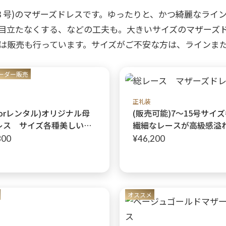
アクセサリー
パー
(コサージュ・ネックレス等)
３号)のマザーズドレスです。ゆったりと、かつ綺麗なライ
目立たなくする、などの工夫も。大きいサイズのマザーズ
は販売も行っています。サイズがご不安な方は、ラインま
立食
クル
ーダー販売
ダン
正礼装
orレンタル)オリジナル母
(販売可能)7〜15号サイ
レス サイズ各種美しいス
繊細なレースが高級感溢
ダーフォルムの正礼装マザ
礼装マザーズドレスオリ
800
¥46,200
ドレス【ヴェロニカアンバ
【マグノリアレース+マ
レス+ヴェロニカスカー
アレースボレロ】結婚式
結婚式や式典に最適♩細身
様に
母様のドレス、浅草、横
オススメ
大宮