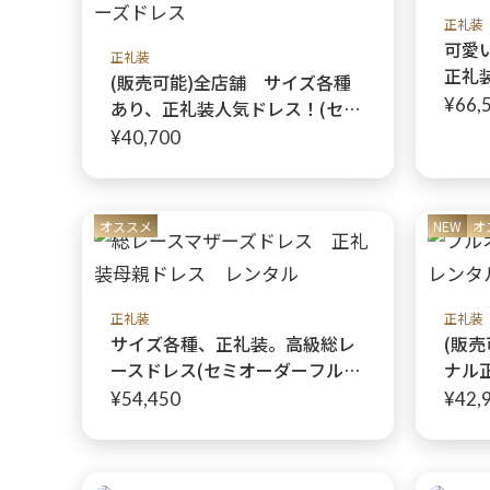
正礼装
可愛
正礼装
正礼
(販売可能)全店舗 サイズ各種
ーガ
¥66,
あり、正礼装人気ドレス！(セミ
リー
オーダーフルオーダー可)バラが
¥40,700
式と
全身に輝くコーディネート2点セ
ロー
ット【ミシェルネイビードレス
レス
＋ミシェルネイビージャケッ
オススメ
NEW
オ
ト】オリジナル母親ドレス
正礼装
正礼装
サイズ各種、正礼装。高級総レ
(販売
ースドレス(セミオーダーフルオ
ナル
ーダー可)【マリアフランスドレ
ー製
¥54,450
¥42,
ス＋ボレロ】上品に煌めくオリ
カグ
ジナル正礼装
える
性、