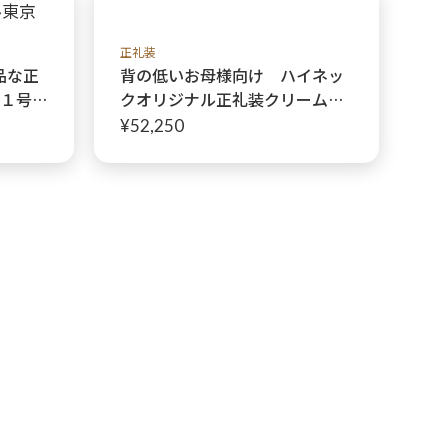
ジナル
正礼装
品な正
背の低いお母様向け ハイネッ
１１号の
クオリジナル正礼装クリームマ
ドレ
ザーズドレス【マリアベレンド
¥52,250
レス＋マリアベレンボレロ+ク
リームネックヴェール】低身長
のお母様へ♩