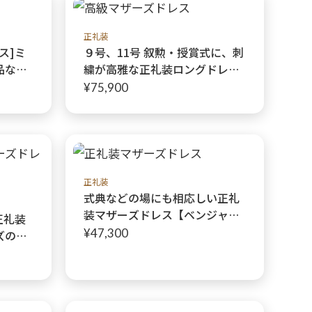
正礼装
ス]ミ
９号、11号 叙勲・授賞式に、刺
品な総
繍が高雅な正礼装ロングドレス
【クイーンロイヤルドレス】1枚
¥75,900
で正礼装ドレススタイルに
正礼装
式典などの場にも相応しい正礼
装マザーズドレス【ベンジャミ
正礼装
ンレースドレス+ ベンジャミン
¥47,300
ズのマ
レースジャケット】お母様に人
ーフル
気の上品な総レースドレス
輝くコ
【ミシェ
ェルネ