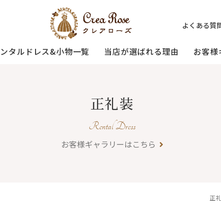
よくある質
レンタルドレス&小物一覧
当店が選ばれる理由
お客様
ミセスの
祖母様
正礼装
[宅配]
フォーマルドレス
オーダードレス
フォー
試着・レンタルの流れ
(40～50代の方向け)
(おばあ
Rental Dress
お客様ギャラリーはこちら
3歳〜小学生の
プリンセスド
お父様用
）
(95〜130サイズ)
正礼