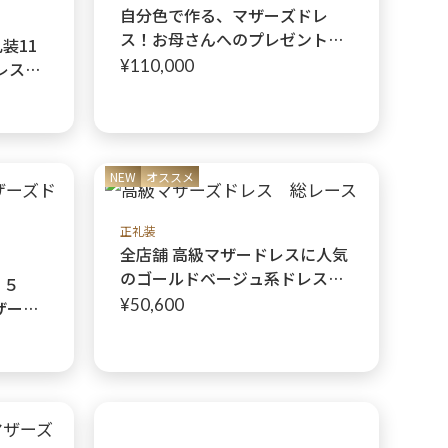
自分色で作る、マザーズドレ
ス！お母さんへのプレゼントも
装11
♪自分のためにドレスを作る、
¥110,000
レス
クレアローズ オリジナル:ミシェ
＋ボレ
ルドレス:オーダーレンタル
ナル正
NEW
オススメ
正礼装
全店舗 高級マザードレスに人気
のゴールドベージュ系ドレス
１５
【マリアジェンヌドレス＋ボレ
¥50,600
ザーズ
ロ】女性らしさと品の良さを追
ードレ
求したオリジナル正礼装 母親
イビー
高級ドレス
母様ド