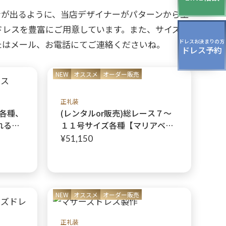
ティーバッグ
ドレスシューズ
ンが出るように、当店デザイナーがパターンから工
ドレスを豊富にご用意しています。また、サイズオ
ドレスお決まりの方
たはメール、お電話にてご連絡くださいね。
ドレス予約
パーティー、
ージング、
NEW
オススメ
オーダー販売
スパーティーのドレス
正礼装
ズ各種、
(レンタルor販売)総レース７〜
れる正
１１号サイズ各種【マリアベレ
ジナル
ンドレス＋マリアベレンボレ
¥51,150
グノリ
ロ】格式と上品さを兼ね備えた
のお母
クリームカラーの正礼装マザー
ズドレス
NEW
オススメ
オーダー販売
正礼装