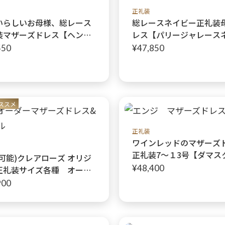
正礼装
いらしいお母様、総レース
総レースネイビー正礼装
装マザーズドレス【ヘンリ
レス【パリージャレース
ーデンピンクドレス＋ヘン
ードレス+パリージャレ
550
¥47,850
ガーデンピンクボレロ】格
イビージャケット】上品
上品さを兼ね備えたクレア
ビーのマザーズドレス
ズオリジナル正礼装母親ド
 東大宮店
ススメ
正礼装
ワインレッドのマザーズ
正礼装7〜１3号【ダマス
可能)クレアローズ オリジ
ィードレス＋ダマスクレ
¥48,400
正礼装サイズ各種 オーダ
ボレロ】マザーズフォー
作販売対応可能【ヴェロニ
900
レイス】ワンピース型に見
セパレートタイプ。機能
着心地、品格を兼ね備えた