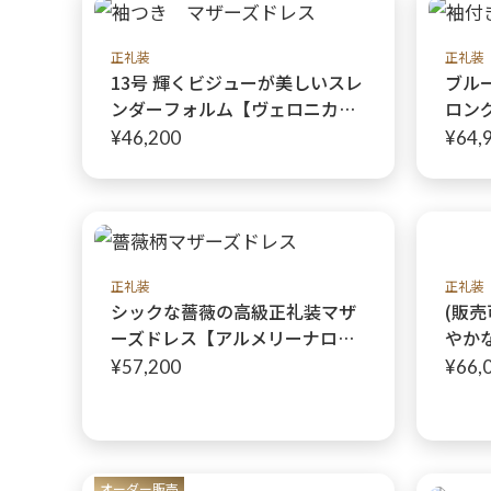
結婚
正礼装
正礼装
13号 輝くビジューが美しいスレ
ブル
ンダーフォルム【ヴェロニカネ
ロン
イビー】40～60代のミセスの結
ジェ
¥46,200
¥64,
婚式に
の生
憐な
しさ
正礼装
正礼装
シックな薔薇の高級正礼装マザ
(販売
ーズドレス【アルメリーナロー
やか
ズドレス+ アルメリーナローズ
【サ
¥57,200
¥66,
ボレロ】結婚式のお母様に
サマ
ト】
適
オーダー販売