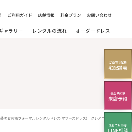
問
ご利用ガイド
店舗情報
料金プラン
お問い合わせ
ギャラリー
レンタルの流れ
オーダードレス
の
[来店]
セミオーダードレス
パーティードレス
ご自宅で試着
マルドレス
宅配試着
(セレクトプラン)
試着・レンタルの流れ
(20～30代の方向け)
様向け)
完全予約制
来店予約
レス
モーニング
装のお母様フォーマルレンタルドレス(マザーズドレス)｜クレアローズ
便利でお気軽!
LINE相談