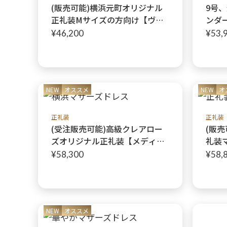
(販売可能)横浜元町オリジナル
9号
正礼装Mサイズの方向け【ヴェ
ンダ
ロニカロドンドレス（＋フォー
イビ
¥46,200
¥53,
マルストレッチスカート）】長
さ調節可能 きちんと感と着心
地を兼ね備えたオリジナル正礼
装
NEW
オススメ
NEW
オ
正礼装
正礼装
(受注販売可能)高級クレアロー
(販
ズオリジナル正礼装【メディウ
礼装
スノーブルピンクドレス】上品
【ウ
¥58,300
¥58,
ピンクの花柄が晴れの日に彩を
ィリ
添えるフォーマルコーディネー
ト
NEW
オススメ