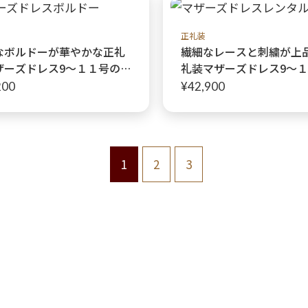
イビージャケット】オリ
母親ドレス
正礼装
なボルドーが華やかな正礼
繊細なレースと刺繍が上
ザーズドレス9〜１１号の方
礼装マザーズドレス9〜
リリアンボルドードレス
方に【ディアンヌダスク
200
¥42,900
リアンボルドーボレロ】ク
ス】結婚式のお母様に
ローズオリジナル♩
1
2
3