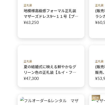
正礼装
正礼装
地模様高級感フォーマル正礼装
(販
マザーズドレス9〜１１号【プロ
ラシ
ヴァンスグレードレス+ プロヴ
トに
¥63,250
¥60,
ァンスグレーボレロ】叙勲ドレ
ライ
スにも最適/東大宮店
正礼装
正礼装
夏の結婚式に映える鮮やかなグ
(販売
リーン色の正礼装【ルイ・フィ
販売
リップ】華を添える、オリジナ
ーマ
¥47,300
¥53,
ルマザーズドレス
ザー
ワー
スス
NEW
リジ