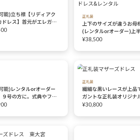
売可能)立ち襟【リディアク
正礼装
カドレス】首元がエレガン
上下のサイズが違うお母
隠れるマザーズドレス 美
500
(レンタルorオーダー)上
ンシルエット ブラック
ウエストのサイズを別サ
¥38,500
可能 繊細なレースと高
あるマザーズドレス優美
装母親ドレス【ヴェロニ
ースドレス+ヴェロニカ
ススカート】オリジナル
正礼装
可能)レンタルorオーダー
繊細な黒いレースが上品
、９号の方に。式典やフォ
ガントな正礼装オリジナ
ルな場に相応しい正礼装マ
ーズドレス【ソマリナ・
900
¥30,800
ズドレス【ヴェロニカフラ
アドレス】結婚式やパー
ドレス+ ヴェロニカグレー
に♩
カート】お母様のためのオ
ナルドレス