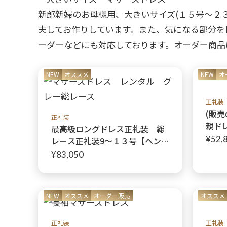
ボレロ・ジャケット
新郎新婦のお母様用、大きいサイズ(１５号〜２
夫してお作りしています。また、気になる部分を
ーダーなどにも対応しております。オーダー商品
還暦お祝いドレス
NEW
オススメ
NEW
オ
正礼装
(販売
正礼装
親ド
最高級ロングドレス正礼装 総
レン
¥52,
レース正礼装9〜１３号【ヘンリ
ーズ
ーガーデンドレス＋ボレロ】刺
¥83,050
ード
繍が豪華な正礼装マザーズドレ
ト】
ス
なお
NEW
オススメ
オーダー販売
オススメ
浜、
正礼装
正礼装