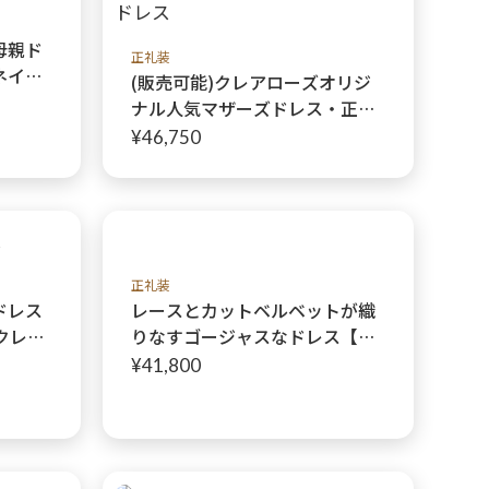
母親ド
正礼装
ネイビ
(販売可能)クレアローズオリジ
ースネ
ナル人気マザーズドレス・正礼
なネイ
装の編み上げドレス2点セット
¥46,750
【ドリームリーフネイビードレ
ス+ドリームリーフネイビージ
ャケット】母親ロングドレス:オ
ーダー製作販売 対応ドレス
正礼装
ドレス
レースとカットベルベットが織
クレデ
りなすゴージャスなドレス【ヨ
ディー
ーロピアーナドレス】ブラック
¥41,800
マル
でも華やかな装い