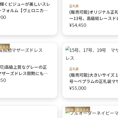
、輝くビジューが美しいスレ
正礼装
ーフォルム【ヴェロニカネ
(販売可能)オリジナル正礼
ー】結婚式マザーズドレス
900
ー13号。高級総レースド
【マリアフランスドレス
¥54,450
ロ】上品に煌めくオリジ
礼装
ススメ
売可)高級上質なグレーの正
正礼装
マザーズドレス叙勲にも
(販売可能)大きいサイズ
ィリアムリバードレス+ ウ
850
号〜ペプラムの正礼装マ
アムリバーボレロ】
ドレス【ミシェルネイビ
¥55,000
ス+ ペプラムミシェルネ
ジャケット】結婚式のお
レスに
NEW
オススメ