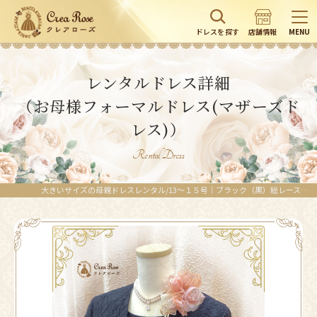
ドレスを探す
店舗情報
MENU
レンタルドレス詳細
（お母様フォーマルドレス(マザーズド
レス)）
Rental Dress
大きいサイズの母親ドレスレンタル/13〜１５号｜ブラック（黒）総レース／総レースが上品な印象のゆったり目正礼装マザーズドレス/クレアローズ東京/クレアローズ横浜元町