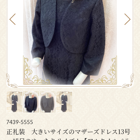
Pr
N
ev
ex
io
t
us
7439-5555
正礼装 大きいサイズのマザーズドレス13号