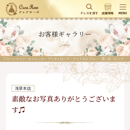
ドレスを探す
店舗情報
MENU
お客様ギャラリー
Gallery
ブルーシャイン・ビバレッド・プリティローズ｜クリスタルブルー・深い赤・ピンク／特別な日にふさわしい上品な華やかドレス
浅草本店
素敵なお写真ありがとうございま
す♫