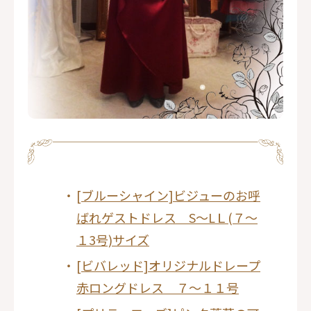
[ブルーシャイン]ビジューのお呼
ばれゲストドレス S～LＬ(７～
１3号)サイズ
[ビバレッド]オリジナルドレープ
赤ロングドレス ７～１１号