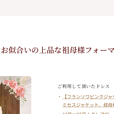
アクセサリー
パーティーバ
(コサージュ・ネックレス等)
立食
クル
ダン
くお似合いの上品な祖母様フォー
ご利⽤して頂いたドレス
【フランソワピンクジャ
ミセスジャケット、叔母