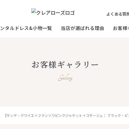
よくある質
レンタルドレス&小物一覧
当店が選ばれる理由
お客様
ミセスの
祖母様
[宅配]
お客様ギャラリー
フォーマルドレス
オーダードレス
フォー
試着・レンタルの流れ
(40～50代の方向け)
(おばあ
Gallery
3歳〜小学生の
プリンセスド
お父様用
）
(95〜130サイズ)
【サンテ・クワイエ＋フランソワピンクジャケット＋コサージュ｜ ブラック・