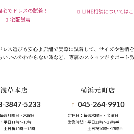
LINE相談については
宅配試着
ドレス選びも安心♪
店舗で実際に試着して、サイズや色柄
らいいのかわからない時など、専属のスタッフがサポート
浅草本店
横浜元町店
3-3847-5233
045-264-9910
毎週月曜日・木曜日
定休日：
毎週⽔曜⽇‧⾦曜⽇
：
平日11時～18時
営業時間：
平日11時～17時半
土日祝10時～18時
土日祝10時～17時半