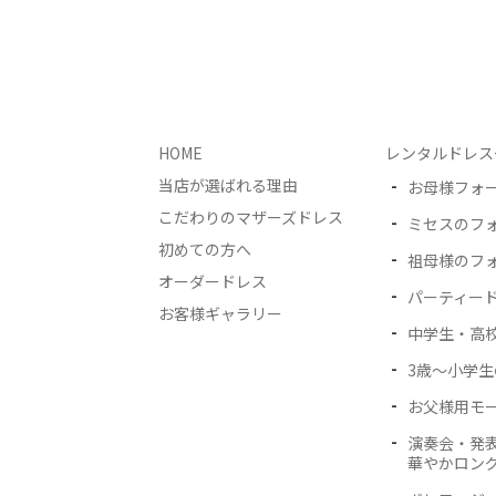
HOME
レンタルドレス
当店が選ばれる理由
お母様フォ
こだわりのマザーズドレス
ミセスのフ
初めての方へ
祖母様のフ
オーダードレス
パーティー
お客様ギャラリー
中学生・高
3歳〜小学
お父様用モ
演奏会・発
華やかロン