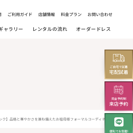
問
ご利用ガイド
店舗情報
料金プラン
お問い合わせ
ギャラリー
レンタルの流れ
オーダードレス
の
[来店]
セミオーダードレス
パーティードレス
マルドレス
ご自宅で試着
(セレクトプラン)
試着・レンタルの流れ
(20～30代の方向け)
宅配試着
様向け)
演奏会・発表会・舞台用
完全予約制
レス
モーニング
華やかロングドレス・
来店予約
イブニングドレス
ピンク】品格と華やかさを兼ね備えたお祖母様フォーマルコーディネート
便利でお気軽!