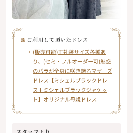
ご利⽤して頂いたドレス
(販売可能)正礼装サイズ各種あ
り、(セミ・フルオーダー可)魅惑
のバラが全身に咲き誇るマザーズ
ドレス【ミシェルブラックドレ
ス＋ミシェルブラックジャケッ
ト】オリジナル母親ドレス
スタッフより