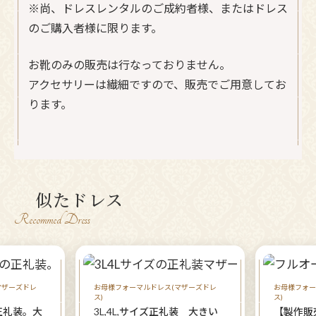
※尚、ドレスレンタルのご成約者様、またはドレス
のご購入者様に限ります。
お靴のみの販売は行なっておりません。
アクセサリーは繊細ですので、販売でご用意してお
ります。
似たドレス
Recommed Dress
マザーズドレ
お母様フォーマルドレス(マザーズドレ
お母様フォー
ス)
ス)
正礼装。大
3L,4L,サイズ正礼装 大きい
【製作販