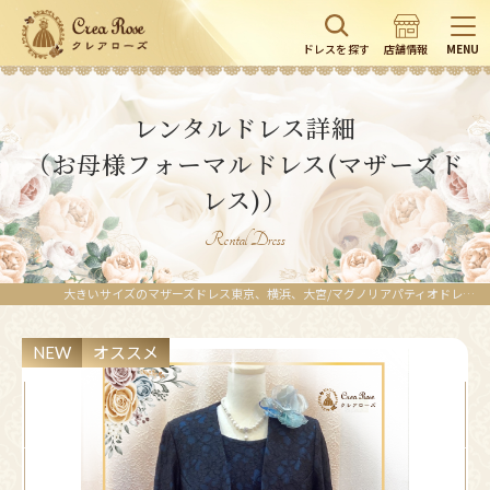
ドレスを探す
店舗情報
MENU
レンタルドレス詳細
（お母様フォーマルドレス(マザーズド
レス)）
Rental Dress
大きいサイズのマザーズドレス東京、横浜、大宮/マグノリアパティオドレス+マグノリアパティオボレロ｜ブラック（黒）×ネイビー（紺）／15号以上のゆったりとした正礼装マザーズドレス
NEW
オススメ