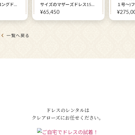
ロングドレ
サイズのマザーズドレス15号
１号〜)
点セット
～17号のゆったりサイズ！
礼装ドレ
¥65,450
¥275,0
ーモアジャ
【アマリアパティオドレス
ードレス
ネイビーモ
+アマリアパティオジャケッ
ジャケッ
ト】お母さまに
一覧へ戻る
ドレスのレンタルは
クレアローズにお任せください。