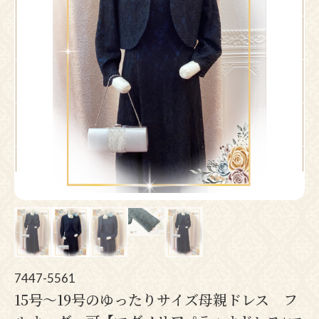
Pr
N
ev
ex
io
t
us
7447-5561
15号～19号のゆったりサイズ母親ドレス フ