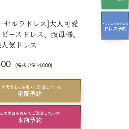
ッグ
ドレスシューズ
ーセルラドレス]大人可愛
ドレスお決まりの方
ドレス予約
パーティー、
ンピースドレス、叔母様、
ージング、
様人気ドレス
スパーティーのドレス
400
(税抜き¥14,000)
この商品をご自宅でご試着したい方
宅配予約
この商品をお店でご試着したい方
来店予約