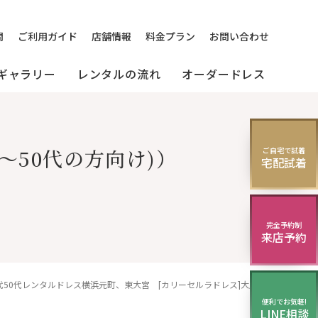
問
ご利用ガイド
店舗情報
料金プラン
お問い合わせ
ギャラリー
レンタルの流れ
オーダードレス
[来店]
セミオーダードレス
パーティードレス
～50代の方向け)）
ご自宅で試着
レス
宅配試着
(セレクトプラン)
試着・レンタルの流れ
(20～30代の方向け)
演奏会・発表会・舞台用
完全予約制
来店予約
ニング
華やかロングドレス・
イブニングドレス
40代50代レンタルドレス横浜元町、東大宮 [カリーセルラドレス]大人可愛いワンピースドレス、叔母様、祖母様人気ドレス
便利でお気軽!
LINE相談