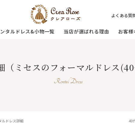
よくある質
レンタルドレス&小物一覧
当店が選ばれる理由
お客様
ミセスの
祖母様の
[宅配]
細
（ミセスのフォーマルドレス(40
フォーマルドレス
オーダードレス
フォーマルド
試着・レンタルの流れ
(40～50代の方向け)
(おばあ様向け)
Rental Dress
3歳〜小学生の
プリンセスドレス
お父様用モー
(95〜130サイズ)
タルドレス詳細