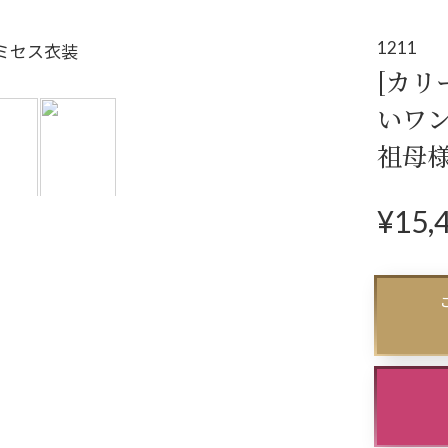
アクセサリー
パーティーバ
(コサージュ・ネックレス等)
1211
[カリ
立食
いワ
N
クル
ex
祖母
ダン
t
¥
15,