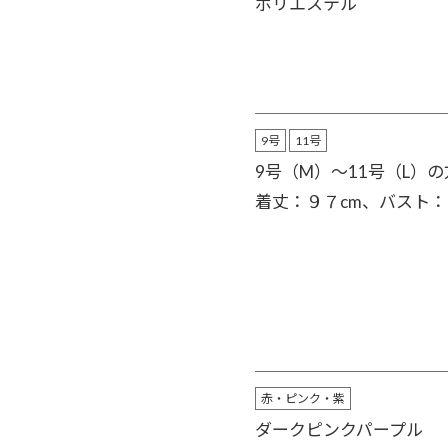
ポリエステル
9号
11号
9号（M）～11号（L）
着丈：９７cm、バスト：
赤・ピンク・紫
ダークピンクパープル