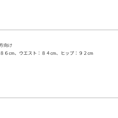
の方向け
８６cm、ウエスト：８４cm、ヒップ：９２cm