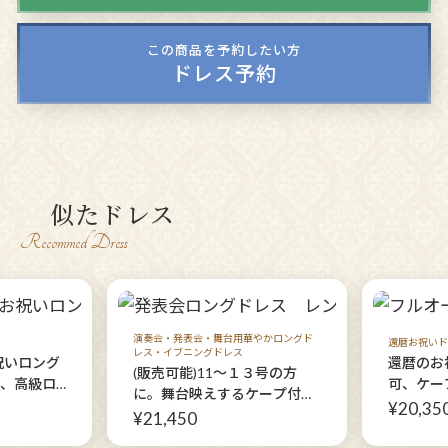
この商品を予約したい方
ドレス予約
似たドレス
Recommed Dress
演奏会・発表会・舞台用華やかロングド
還暦お祝いド
レス・イブニングドレス
祝いロング
還暦のお
(販売可能)11〜１３号の方
方、高級ロ
可、ケー
に。舞台映えするケープ付き
ーナヴィバ
薔薇模様
¥20,35
赤いロングドレス【ドリーミ
¥21,450
オリジナ
ーローズレッドドレス+フル
ンヌドレ