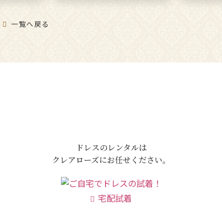
ーミーオーガンケープ】ミセ
ロングド
スの発表会演奏会に
一覧へ戻る
ドレスのレンタルは
クレアローズにお任せください。
宅配試着