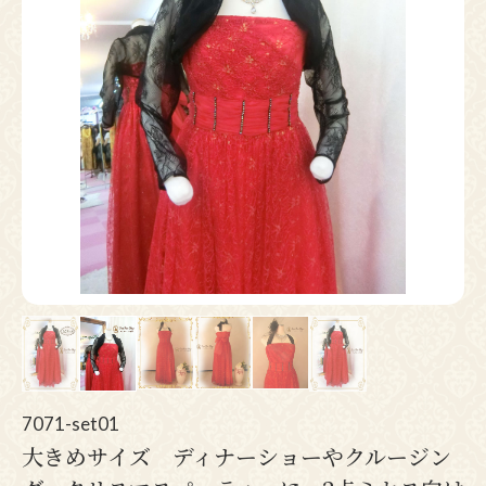
Pr
N
ev
ex
io
t
us
7071-set01
大きめサイズ ディナーショーやクルージン