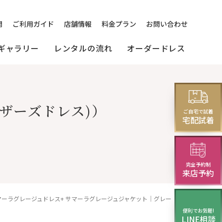
問
ご利用ガイド
店舗情報
料金プラン
お問い合わせ
ギャラリー
レンタルの流れ
オーダードレス
[来店]
セミオーダードレス
パーティードレス
ザーズドレス)）
レス
ご自宅で試着
(セレクトプラン)
試着・レンタルの流れ
(20～30代の方向け)
宅配試着
演奏会・発表会・舞台用
完全予約制
レス
モーニング
華やかロングドレス・
来店予約
イブニングドレス
サマーラグレージュドレス+ サマーラグレージュジャケット｜グレー（灰）／上品なグレーが女性らしさを引き立てる正礼装マザーズドレス
便利でお気軽!
LINE相談