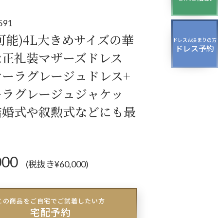
ッグ
ドレスシューズ
591
可能)4L大きめサイズの華
ドレスお決まりの方
ドレス予約
パーティー、
な正礼装マザーズドレス
ージング、
マーラグレージュドレス+
スパーティーのドレス
ーラグレージュジャケッ
結婚式や叙勲式などにも最
000
(税抜き¥60,000)
この商品をご自宅でご試着したい方
宅配予約