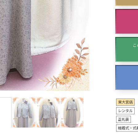
こ
東大宮店
レンタル
正礼装
結婚式・式