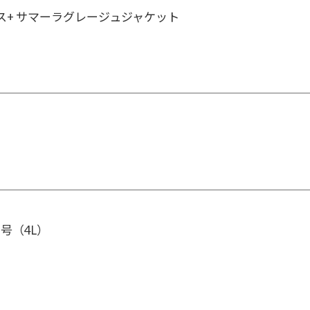
ス+ サマーラグレージュジャケット
7号（4L）