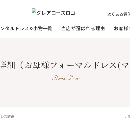
よくある質
レンタルドレス&小物一覧
当店が選ばれる理由
お客様
ミセスの
祖母様の
[宅配]
詳細
（お母様フォーマルドレス(マ
フォーマルドレス
オーダードレス
フォーマルド
試着・レンタルの流れ
(40～50代の方向け)
(おばあ様向け)
Rental Dress
3歳〜小学生の
プリンセスド
お父様用
(95〜130サイズ)
ドレス詳細