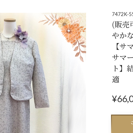
アクセサリー
パーティーバ
(コサージュ・ネックレス等)
7472K-5
(販売
立食
やか
クル
【サ
ダン
サマ
ト】
適
¥
66,
N
ex
t