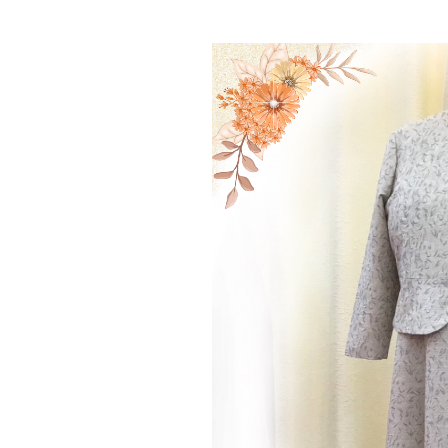
ボレロ・ジャケット
還暦お祝いドレス
Pr
ev
io
us