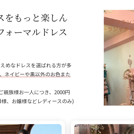
アクセサリー
パーティーバ
(コサージュ・ネックレス等)
スをもっと楽しん
フォーマルドレス
立食パーティー、
クルージング、
ダンスパーティーのドレス
控えめなドレスを選ばれる方が多
で、ネイビーや黒以外のお色また
ご親族様お一人につき、2000円
母様、お嬢様などレディースのみ)