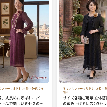
のフォーマルドレス(40～50代の方
ミセスのフォーマルドレス(40～5
向け)
号、丈長めお呼ばれ、パー
サイズ各種ご用意 立体薔
ー上品で美しいミセスのフ
の編み上げドレス2点セ