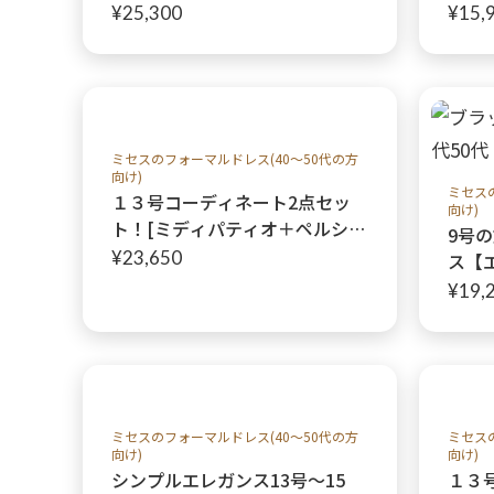
ドレッシーローザ】結婚式・パ
ォー
¥25,300
¥15,
ーティー大きめサイズフォーマ
チェ
ルドレス
婚式
ミセスのフォーマルドレス(40～50代の方
向け)
ミセス
１３号コーディネート2点セッ
向け)
ト！[ミディパティオ＋ペルシア
9号
ジャケット]40代50代
¥23,650
ス【
ス】
¥19,
ミセスのフォーマルドレス(40～50代の方
ミセス
向け)
向け)
シンプルエレガンス13号〜15
１３