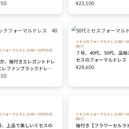
マルドレス【バーガンドル
【ミディパティオ＋ブラ
950
¥23,100
ドレス】40代50代親族の結
リカボレロジャケット】
やパーティーにも♩
親族ドレス
ミセスのフォーマルドレス(40～5
向け)
のフォーマルドレス(40～50代の方
７号、40代、50代、品
セスのフォーマルドレス
の方、袖付きエレガントドレ
ィパティオドレス+ベル
¥28,600
エレファンブラックドレ
フラワージャケット】親
叔母さまやご親族様に
250
婚式やパーティーにも♩
ルドレス大宮
のフォーマルドレス(40～50代の方
ミセスのフォーマルドレス(40～5
向け)
号、上品で美しいミセスの
袖付き【フラワーセルラ