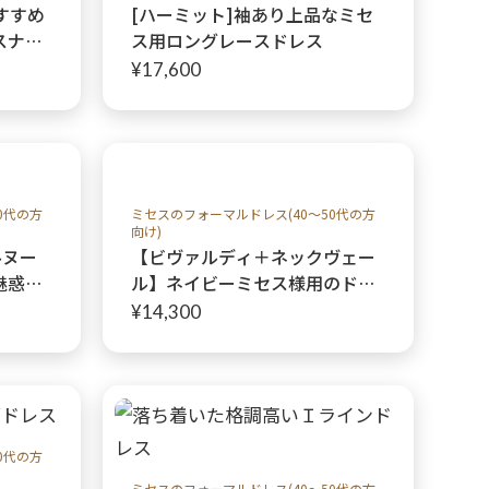
すすめ
[ハーミット]袖あり上品なミセ
スナイ
ス用ロングレースドレス
0代レデ
¥17,600
性らし
イル
0代の方
ミセスのフォーマルドレス(40～50代の方
向け)
ルヌー
【ビヴァルディ＋ネックヴェー
魅惑的
ル】ネイビーミセス様用のドレ
0～80
ス お首を隠せるフォーマルド
¥14,300
代の結
レス
0代の方
ミセスのフォーマルドレス(40～50代の方