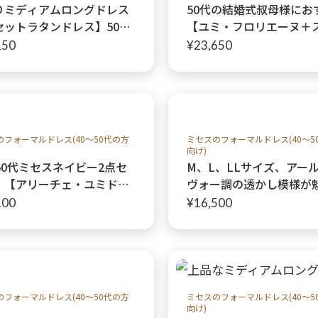
りミディアムロングドレス
50代の結婚式叔母様にお
セットラタンドレス】50代
【ユミ・フロリエーヌ＋
ス、親族様におすすめ
デルジャケット】40～6
150
¥23,650
ィの結婚式ティーに。女
い曲線のジャケットスタ
のフォーマルドレス(40～50代の方
ミセスのフォーマルドレス(40～5
向け)
50代ミセスネイビー2点セ
M、L、LLサイズ、アー
！【アリーチェ・ユミドレ
ヴォー調の透かし模様が
グレーベリカボレロジャケ
【フェジャールドレス】5
100
¥16,500
】ご親族様ドレス
代、おば様・おばあ様世
婚式やパーティーに
のフォーマルドレス(40～50代の方
ミセスのフォーマルドレス(40～5
向け)