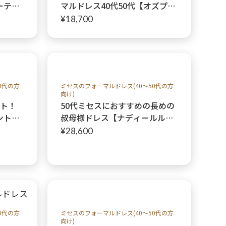
ーティ
マルドレス40代50代【オズプレ
ッサドレス】ネイビーの袖付き
¥18,700
ワンピースフォーマルドレス、
叔母様、ミセス様人気ドレス
0代の方
ミセスのフォーマルドレス(40～50代の方
向け)
ット！
50代ミセスにおすすめの長めの
ントミ
叔母様ドレス【ナディールルデ
、フォ
ドレス＋ネイビーハーパーパリ
¥28,600
ージャボレロ】クレアローズオ
リジナルドレス
0代の方
ミセスのフォーマルドレス(40～50代の方
向け)