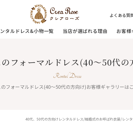
よくある質
レンタルドレス&小物一覧
当店が選ばれる理由
お客様
ミセスの
祖母様の
のフォーマルドレス(40～50代の
[宅配]
フォーマルドレス
オーダードレス
フォーマルド
試着・レンタルの流れ
(40～50代の方向け)
(おばあ様向け)
Rental Dress
のフォーマルドレス(40～50代の方向け)
お客様ギャラリーは
3歳〜小学生の
プリンセスドレス
お父様用モー
(95〜130サイズ)
40代、50代の方向けレンタルドレス/結婚式のお呼ばれ衣装/レン