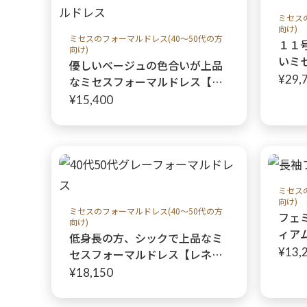
ミセス
向け)
ミセスのフォーマルドレス(40～50代の方
１１
向け)
いミ
優しいベージュの色合いが上品
シー
¥29,
なミセスフォーマルドレス【ア
ネッ
ベルテロココドレス+ロベルタ
¥15,400
50
ジャケット】40代50代親族の結
ィー
婚式や船上パーティーに♩小柄
な細身の方向け
ミセス
向け)
ミセスのフォーマルドレス(40～50代の方
フェ
向け)
ィア
低身長の方、シックで上品なミ
ス】
¥13,
セスフォーマルドレス【レネグ
ーに
レージュ】40代50代親族の結婚
¥18,150
式や卒業式、入学式、船上パー
ティーに♩