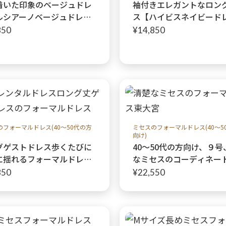
着いた印象のベージュドレ
袖付きエレガントなロン
ルシアーノベージュドレ
ス【ハイビスネイビード
程よいボリュームの袖が動
親族・式典におすすめ♩
850
¥14,850
エレガントに 結婚式に参
るご親族やミセスのパーテ
に
のフォーマルドレス(40～50代の方
ミセスのフォーマルドレス(40～5
向け)
グゲストドレス歩くたびに
40〜50代の方向け、９号
に揺れるフォーマルドレス
なミセスのコーディネー
レフレールドレス】40代50
ット【ローダスネイビー
850
¥22,550
族の結婚式やパーティーに
+シェーラジャケット】40
代親族の結婚式に♩