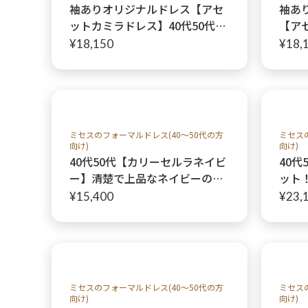
袖ありオリジナルドレス【アセ
袖あ
ットカミラドレス】40代50代60
【ア
代ミセス、叔母様、親族様にお
ミセ
¥18,150
¥18,
すすめ
ミセスのフォーマルドレス(40～50代の方
ミセス
向け)
向け)
40代50代【カリーセルラネイビ
40代
ー】清楚で上品なネイビーの袖
ット
付きワンピースドレス、叔母
ス＋
¥15,400
¥23,
様、祖母様人気ドレス
ット
ミセスのフォーマルドレス(40～50代の方
ミセス
向け)
向け)