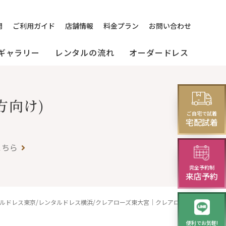
問
ご利用ガイド
店舗情報
料金プラン
お問い合わせ
ギャラリー
レンタルの流れ
オーダードレス
方向け)
[来店]
セミオーダードレス
パーティードレス
レス
ご自宅で試着
(セレクトプラン)
試着・レンタルの流れ
(20～30代の方向け)
宅配試着
こちら
演奏会・発表会・舞台用
完全予約制
ニング
華やかロングドレス・
来店予約
イブニングドレス
タルドレス東京/レンタルドレス横浜/クレアローズ東大宮｜クレアローズ
便利でお気軽!