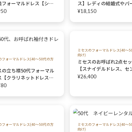
装フォーマルドレス【シリ
ス】レディの結婚式やパ
マキアドレス+シリックマ
ーに
950
¥18,150
ジャケット】40代50代親族
婚式、入学式、卒業式、式
ミセスのフォーマルドレス(40～5
向け)
のフォーマルドレス(40～50代の方
ミセスのお呼ばれ2点セ
【スナイデルドレス、セ
スの立ち襟50代フォーマル
アジャケット 】ご親族様
¥26,400
ス【クラリネットドレス＋
ーマル洋装
ランスヘンリーボレロ 】ご
780
様、フォーマル洋装に最適
のフォーマルドレス(40～50代の方
ミセスのフォーマルドレス(40～5
向け)