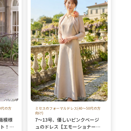
0代の方
ミセスのフォーマルドレス(40～50代の方
向け)
薇模様
7〜13号、優しいピンクベージ
ット！
ュのドレス【エモーショナード