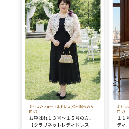
ミセスのフォーマルドレス(40～50代の方
ミセス
向け)
向け)
お呼ばれ１３号〜１５号の方、
１１
【クラリネットレディドレス＋
ティ