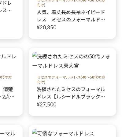
グドレ
向け)
レス】
人気、着丈長め長袖ネイビード
レス ミセスのフォーマルドレ
ス【クルムウェルドレス】40代
¥20,350
50代親族の結婚式やパーティー
にも♩
0代の方
ミセスのフォーマルドレス(40～50代の方
向け)
、清楚
洗練されたミセスのフォーマル
ト2点セ
ドレス【ルシードルブラックレ
ドレス
ースドレス+ヘンリーハーパー
¥27,500
代50
ボレロ】40代50代親族の結婚式
や船上パーティーに♩