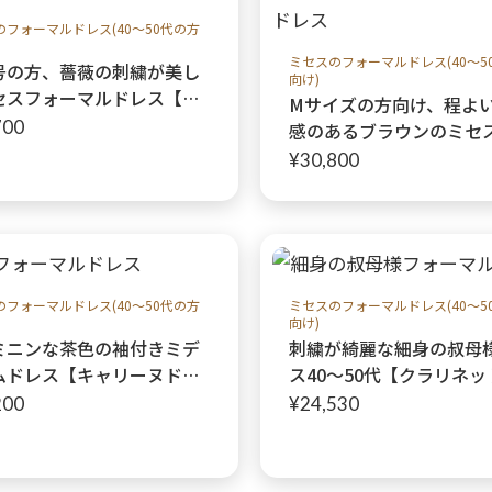
のフォーマルドレス(40～50代の方
ミセスのフォーマルドレス(40～5
号の方、薔薇の刺繍が美し
向け)
セスフォーマルドレス【ル
Mサイズの方向け、程よ
ドルブラックドレス+キリ
700
感のあるブラウンのミセ
トピンクジャケット】40代
ーマルドレス【マリコブ
¥30,800
代親族の結婚式や船上パーテ
ドレス+レーシーグラン
に♩
ウンジャケット】40代5
の結婚式や船上パーティ
のフォーマルドレス(40～50代の方
ミセスのフォーマルドレス(40～5
向け)
ミニンな茶色の袖付きミデ
刺繍が綺麗な細身の叔母
ムドレス【キャリーヌドレ
ス40〜50代【クラリネ
親族結婚式や船上パーティ
ードレス＋ジェネラルア
200
¥24,530
も♩
レロ】親族結婚式や船上
ィーに