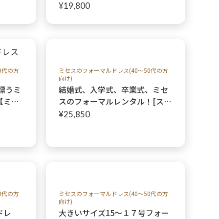
ックベ
レス＋ソフトベールボレロ】カ
¥19,800
母親＆
ジュアルウエディングのお母様
ドレスやご親族様に
0代の方
ミセスのフォーマルドレス(40～50代の方
向け)
格漂うミ
結婚式、入学式、卒業式、ミセ
【ミデ
スのフォーマルレンタル！[スナ
ベット
イデルドレス+スナイデルジャ
¥25,850
族の結
ケット]ネイビーの品のあるロン
レンタ
グミディアムドレス
0代の方
ミセスのフォーマルドレス(40～50代の方
向け)
ドレ
大きいサイズ15〜１７号フォー