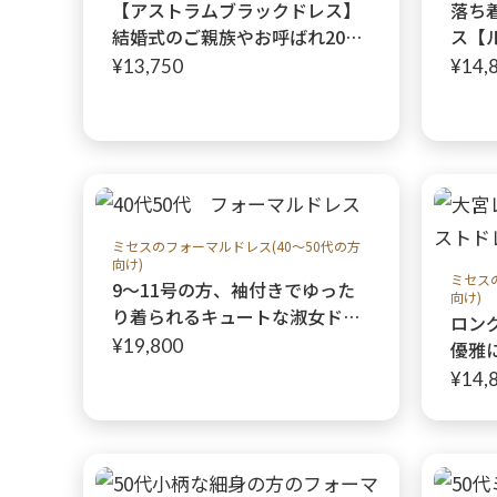
【アストラムブラックドレス】
落ち
結婚式のご親族やお呼ばれ20代
ス【
−50代の方にお勧めミモレ丈ド
ス】
¥13,750
¥14,
レス
きを
列す
ィー
ミセスのフォーマルドレス(40～50代の方
向け)
ミセス
9〜11号の方、袖付きでゆった
向け)
り着られるキュートな淑女ドレ
ロン
ス【マルティーナレディドレ
¥19,800
優雅
ス】叔母さまやご親族様に
【ア
¥14,
代親
♩