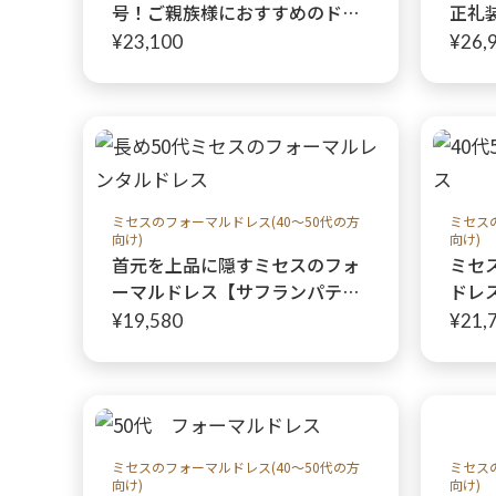
号！ご親族様におすすめのドレ
正礼
ス2点セット【エリザベータドレ
ック
¥23,100
¥26,
ス＋グレーベリカボレロジャケ
キア
ット】大きいサイズ
の結
典
ミセスのフォーマルドレス(40～50代の方
ミセス
向け)
向け)
首元を上品に隠すミセスのフォ
ミセ
ーマルドレス【サフランパティ
ドレ
オミディアムドレス+シリック
クラ
¥19,580
¥21,
ラウラジャケット+ブラックネ
親族
ックヴェール】40代50代親族の
結婚式やパーティーにも♩
ミセスのフォーマルドレス(40～50代の方
ミセス
向け)
向け)