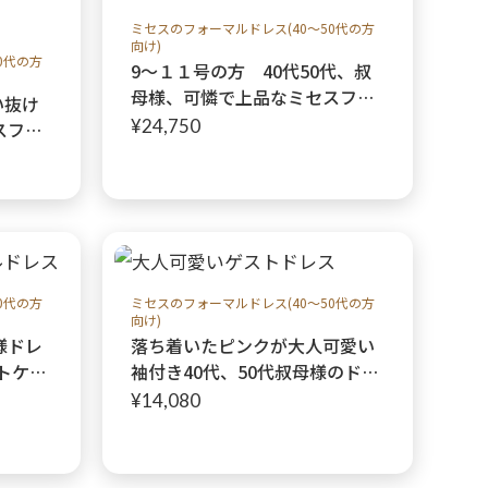
ミセスのフォーマルドレス(40～50代の方
向け)
0代の方
9〜１１号の方 40代50代、叔
母様、可憐で上品なミセスフォ
い抜け
ーマルドレス【エリーゼクイー
¥24,750
スフォ
ンミディドレス+キアラピンク
ラウン
ジャケット】40代50代親族の結
デブラ
婚式や船上パーティーに♩レン
0代親族
タルドレス クレアローズ東大
ーに♩
宮
0代の方
ミセスのフォーマルドレス(40～50代の方
向け)
様ドレ
落ち着いたピンクが大人可愛い
ットケリ
袖付き40代、50代叔母様のドレ
ミーボ
ス【ロメリアドレス】フェミニ
¥14,080
パーテ
ンな雰囲気に♩